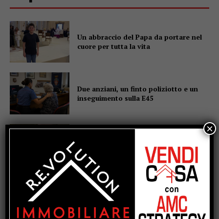
Un abbraccio del Papa da portare nel
cuore per tutta la vita
Due anziani, un finto poliziotto e un
inseguimento sulla E45
×
Pensiline fotovoltaiche sopra i
parcheggi, Minciotti (Pd):
“Rendiamole obbligatorie”
La campana che non suona, e proprio
per questo parla