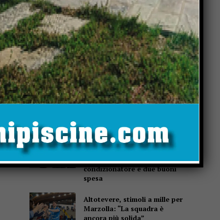
Popular
Cultura, Marchetti (Lega):
“Dal Governo oltre 13 milioni
di euro per Gubbio, Assisi e
Piediluco”
Fiere di San Bartolomeo, la
Chianina torna in gara: al
parco Langer la sfida di 30
giganti bianchi
Casa di Rosa, gli
Sbandieratori scaldano il
cuore: il Soroptimist dona un
condizionatore e due buoni
spesa
Altotevere, stimoli a mille per
Marzolla: “La squadra è
ancora più solida”