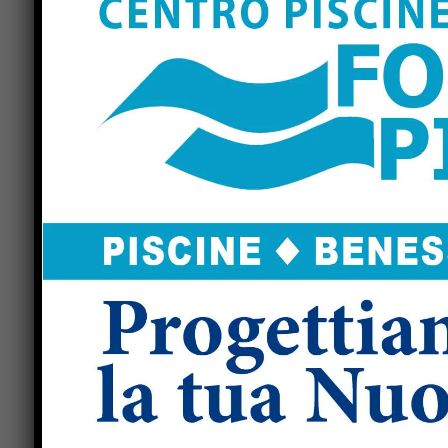
Previous article
Pallavolo: Enrico Brizzi (Città di
Castello) “questa società ha un futuro,
anche nel maschile”