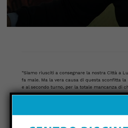
“Siamo riusciti a consegnare la nostra Città a L
fa male. Ma la vera causa di questa sconfitta la 
e al secondo turno, per la totale mancanza di chi
Bastava chiarezza, una dichiarazione del candi
non è stato fatto e il risultato è che al governo d
di Castello ad una condizione che non le appart