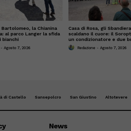
n Bartolomeo, la Chianina
Casa di Rosa, gli Sbandiera
a: al parco Langer la sfida
scaldano il cuore: il Sorop
i bianchi
un condizionatore e due b
-
Agosto 7, 2026
Redazione
-
Agosto 7, 2026
tà di Castello
Sansepolcro
San Giustino
Altotevere
cy
News