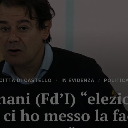
CITTÀ DI CASTELLO
IN EVIDENZA
POLITIC
gnani (Fd’I) “elezi
 ci ho messo la fa