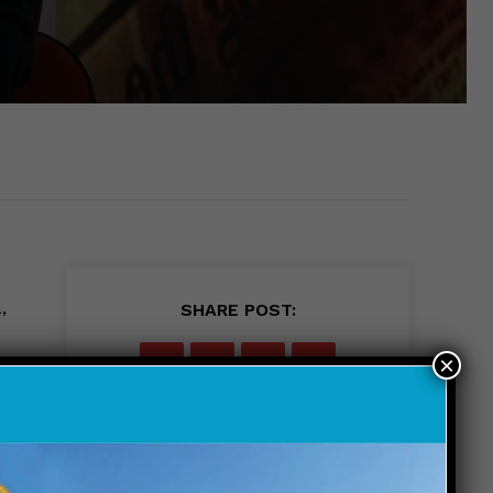
,
SHARE POST:
×
to
à