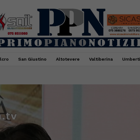
lcro
San Giustino
Altotevere
Valtiberina
Umbert