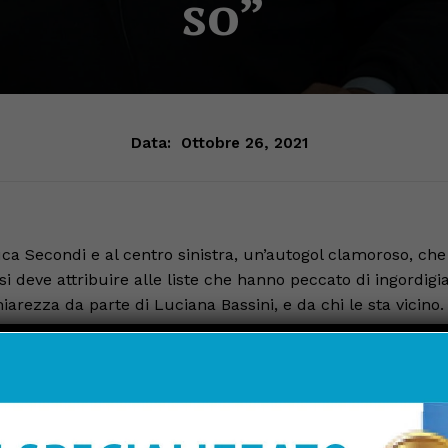
so”
Data:
Ottobre 26, 2021
uca Secondi e al centro sinistra, un’autogol clamoroso, che
si deve attribuire alle liste che hanno peccato di ingordigia
arezza da parte di Luciana Bassini, e da chi le sta vicino.
dato che sgombrasse il campo da qualsiasi equivoco, ques
ella città siede chi, nel corso di questi anni, ha portato Citt
iene.”