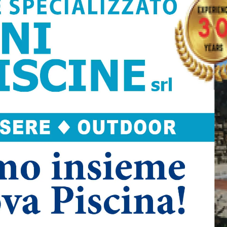
Next article
Laboratori Permanenti porta in scena il
progetto “La paura mangia l’anima” di
Fassbinder, 30 ottobre ore 21.00 Teatro
La Fenice, Arsoli (Rm)