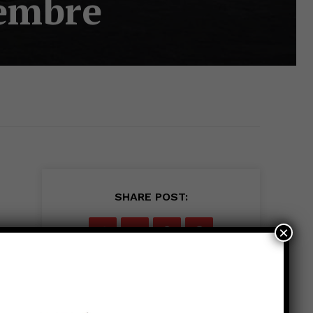
vembre
SHARE POST:
×