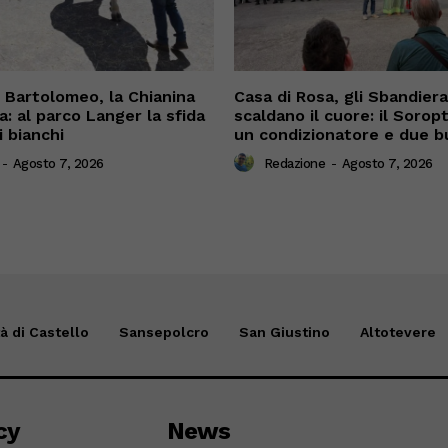
n Bartolomeo, la Chianina
Casa di Rosa, gli Sbandiera
a: al parco Langer la sfida
scaldano il cuore: il Sorop
i bianchi
un condizionatore e due b
-
Agosto 7, 2026
Redazione
-
Agosto 7, 2026
tà di Castello
Sansepolcro
San Giustino
Altotevere
cy
News