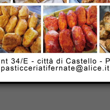
Next article
o
Umbertide: realizzazione di passaggi
pedonali a Calzolaro e Montecastelli, la
soddisfazione del gruppo consiliare
della Lega