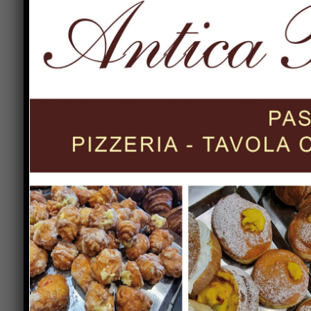
3) Elezione del presidente del consiglio comuna
4) Comunicazione della nomina del vicesindaco 
5) Surrogazione dei consiglieri chiamati a far pa
6) Costituzione dei gruppi consiliari e designaz
7) Elezione della commissione elettorale;
8) Elezione commissione per la formazione degli
9) Elezione dei rappresentanti in Assemblea Un
Prima dell’elezione del presidente del consiglio,
potrà essere seguita anche in streaming nel sit