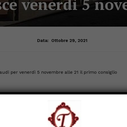
sce venerdì 5 no
Data:
Ottobre 29, 2021
di per venerdì 5 novembre alle 21 il primo consiglio