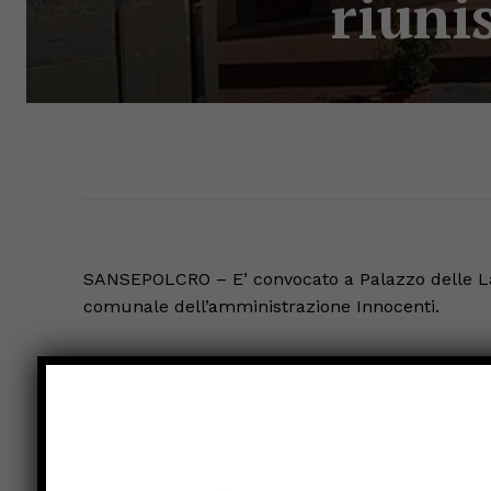
riuni
SANSEPOLCRO – E’ convocato a Palazzo delle Lau
comunale dell’amministrazione Innocenti.
Ecco i punti all’ordine del giorno:
1) Convalida degli eletti (verifica eleggibilità);
2) Giuramento del sindaco;