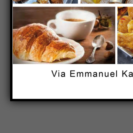
Previous article
Sansepolcro:Corone d’alloro al Sacrari
degli Slavi