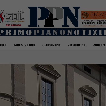
lcro
San Giustino
Altotevere
Valtiberina
Umbert