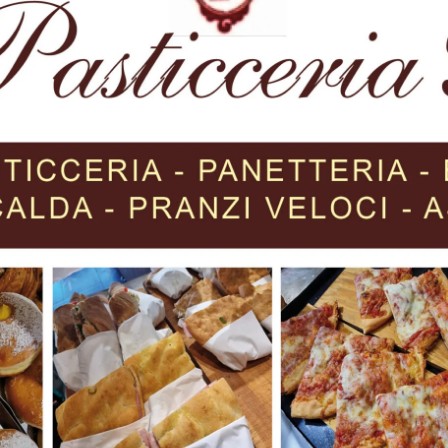
le e del vicepresidente;
e della giunta comunale da parte del sindaco;
rte della giunta;
ione dei capigruppo;
 elenchi dei giudici popolari;
ione Montana dei Comuni della Valtiberina Toscana.
 presiederà il consigliere anziano Chiara Andreini. La sedu
o del Comune.