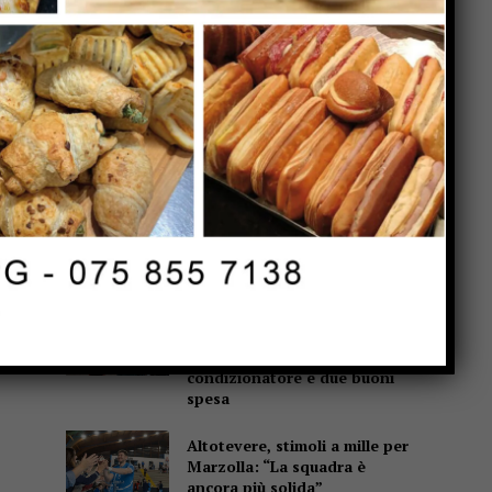
Popular
Cultura, Marchetti (Lega):
“Dal Governo oltre 13 milioni
di euro per Gubbio, Assisi e
Piediluco”
Fiere di San Bartolomeo, la
Chianina torna in gara: al
parco Langer la sfida di 30
giganti bianchi
Casa di Rosa, gli
Sbandieratori scaldano il
cuore: il Soroptimist dona un
condizionatore e due buoni
spesa
Altotevere, stimoli a mille per
Marzolla: “La squadra è
ancora più solida”