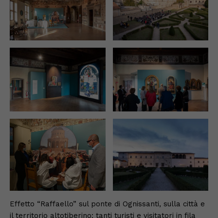
Effetto “Raffaello” sul ponte di Ognissanti, sulla città e
il territorio altotiberino: tanti turisti e visitatori in fila