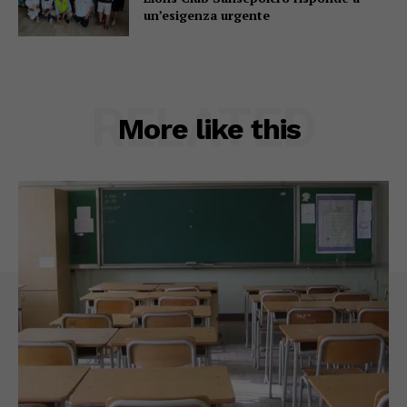
un’esigenza urgente
RELATED
More like this