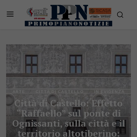
ARTE
CITTÀ DI CASTELLO
IN EVIDENZA
Città di Castello: Effetto
“Raffaello” sul ponte di
Ognissanti, sulla città e il
territorio altotiberino: