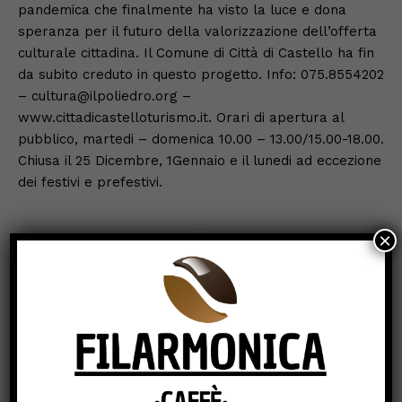
pandemica che finalmente ha visto la luce e dona
speranza per il futuro della valorizzazione dell’offerta
culturale cittadina. Il Comune di Città di Castello ha fin
da subito creduto in questo progetto. Info: 075.8554202
– cultura@ilpoliedro.org –
www.cittadicastelloturismo.it. Orari di apertura al
pubblico, martedi – domenica 10.00 – 13.00/15.00-18.00.
Chiusa il 25 Dicembre, 1Gennaio e il lunedi ad eccezione
dei festivi e prefestivi.
×
Previous article
Next article
Pallavolo serie C/F: Città
Sanepolcro: ci ha lasciato
di Castello, altra prova
Don Giacomo Babini. Il
importante, battuta Assisi
cordoglio
per 3-1
dell’amministrazione
Comunale