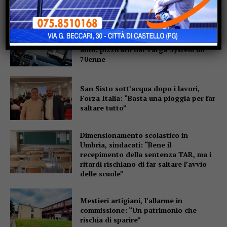
Motociclo senza patente,
assicurazione e revisione scadute da
anni: pizzicato dal Targa System un
70enne
San Sisto sott’acqua dopo i lavori,
Forza Italia: “Basta una pioggia per far
saltare tutto”
Dimensionamento scolastico in
Umbria, sindacati: “Bene il
recepimento della sentenza TAR, ma i
ritardi rischiano di far saltare l’avvio
delle scuole”
Mestieri artigiani, l’allarme in
commissione: “Un patrimonio che
rischia di sparire”