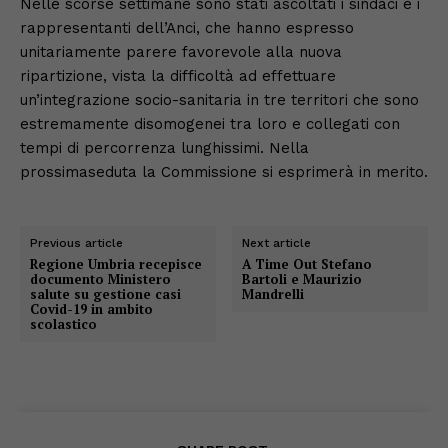
Nelle scorse settimane sono stati ascoltati i sindaci e i
rappresentanti dell’Anci, che hanno espresso
unitariamente parere favorevole alla nuova
ripartizione, vista la difficoltà ad effettuare
un’integrazione socio-sanitaria in tre territori che sono
estremamente disomogenei tra loro e collegati con
tempi di percorrenza lunghissimi. Nella
prossima
seduta la Commissione si esprimerà in merito.
Previous article
Next article
Regione Umbria recepisce
A Time Out Stefano
documento Ministero
Bartoli e Maurizio
salute su gestione casi
Mandrelli
Covid-19 in ambito
scolastico