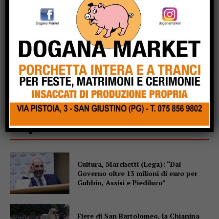
Popular
Cultura, Marchetti (Lega): “Dal
Governo oltre 13 milioni di euro per
Gubbio, Assisi e Piediluco”
Fiere di San Bartolomeo, la Chianina