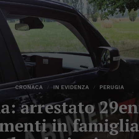
CRONACA
IN EVIDENZA
PERUGIA
a: arrestato 29e
menti in famiglia