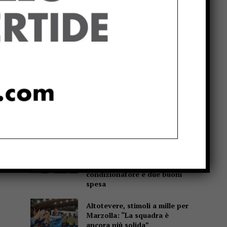
Popular
Cultura, Marchetti (Lega):
“Dal Governo oltre 13 milioni
di euro per Gubbio, Assisi e
Piediluco”
Fiere di San Bartolomeo, la
Chianina torna in gara: al
parco Langer la sfida di 30
giganti bianchi
Casa di Rosa, gli
Sbandieratori scaldano il
cuore: il Soroptimist dona un
condizionatore e due buoni
spesa
Altotevere, stimoli a mille per
Marzolla: “La squadra è
ancora più solida”