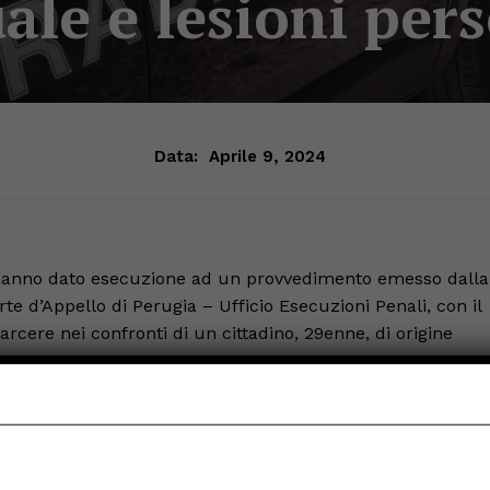
ale e lesioni per
Data:
Aprile 9, 2024
o, hanno dato esecuzione ad un provvedimento emesso dalla
e d’Appello di Perugia – Ufficio Esecuzioni Penali, con il
arcere nei confronti di un cittadino, 29enne, di origine
 condannato in via definitiva per i reati di maltrattamenti in
 commessi in Castiglione del Lago (PG) nel mese di gennaio