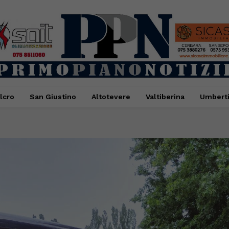
lcro
San Giustino
Altotevere
Valtiberina
Umbert