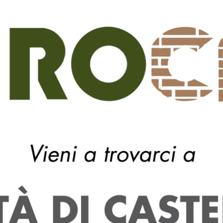
provveduto ad associarlo presso la casa circondariale di
diziaria, ove dovrà scontare una pena di 3 anni e 6 mesi.
Next article
Centro Studi Musicali della Valtiberina
– Il Tiber Guitar Trio in concerto per
“Musica al Centro”