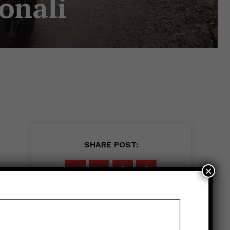
sonali
SHARE POST:
×