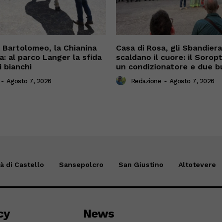
n Bartolomeo, la Chianina
Casa di Rosa, gli Sbandiera
a: al parco Langer la sfida
scaldano il cuore: il Sorop
i bianchi
un condizionatore e due b
-
Agosto 7, 2026
Redazione
-
Agosto 7, 2026
tà di Castello
Sansepolcro
San Giustino
Altotevere
cy
News