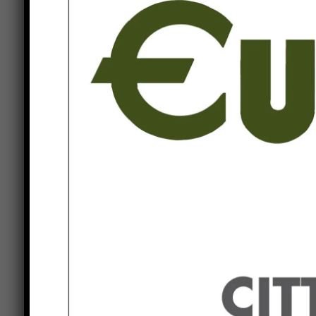
I militari, dopo aver rintracciato l’uomo, hanno 
Capanne-Perugia a disposizione dell’Autorità Giu
Previous article
Nuovo Codice della Strada: ordine del
giorno del Consigliere Comunale
Claudio Serafini