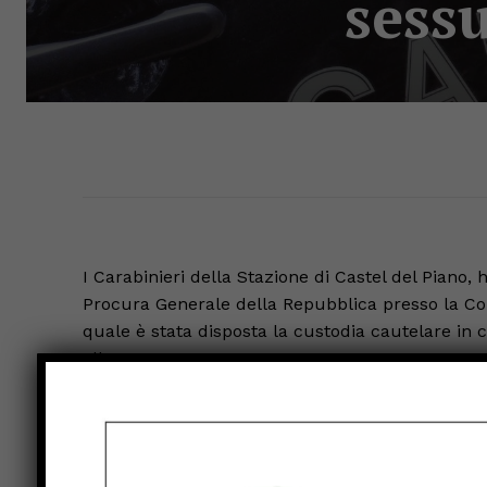
sessu
I Carabinieri della Stazione di Castel del Pian
Procura Generale della Repubblica presso la Cort
quale è stata disposta la custodia cautelare in c
albanese.
Il giovane, già noto alle forze di polizia, è stato
famiglia, violenza sessuale e lesioni personali,
2021, nei confronti della compagna convivente.