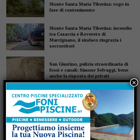
Monte Santa Maria Tiberina: rogo in
fase di contenimento
Monte Santa Maria Tiberina: incendio
tra Casaccia e Rovereto di
Marcignano, il sindaco ringrazia i
soccorritori
San Giustino, pulizia straordinaria di
fossi e canali: Simone Selvaggi, bene
anche la risposta dei privati
×
“Checcaglini e Chieli, il civismo è
finito: il PD di Sansepolcro all’attacco
della giunta che vira a destra”
Moira Lena Tassi porta Elba e Bali al
Museo Bolano, tra colori e riti di pace