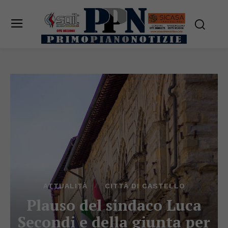
ATTUALITÀ
CITTÀ DI CASTELLO
Plauso del sindaco Luca
Secondi e della giunta per