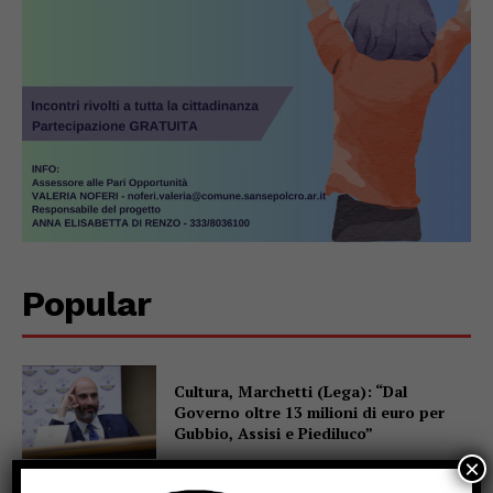
Popular
Cultura, Marchetti (Lega): “Dal
Governo oltre 13 milioni di euro per
Gubbio, Assisi e Piediluco”
×