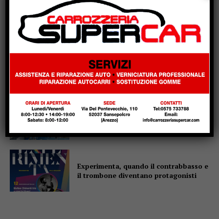
Fiere di San Bartolomeo, la Chianina
torna in gara: al parco Langer la sfida
di 30 giganti bianchi
Casa di Rosa, gli Sbandieratori
scaldano il cuore: il Soroptimist dona
un condizionatore e due buoni spesa
Altotevere, stimoli a mille per
Marzolla: “La squadra è ancora più
solida”
Experimenta, quando il contrabbasso e
il trombone diventano protagonisti