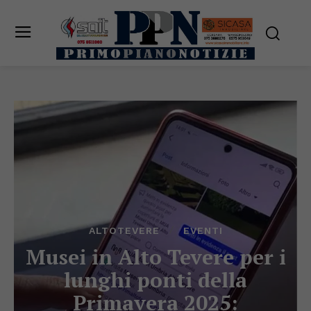
ALTOTEVERE
EVENTI
Musei in Alto Tevere per i
lunghi ponti della
Primavera 2025: