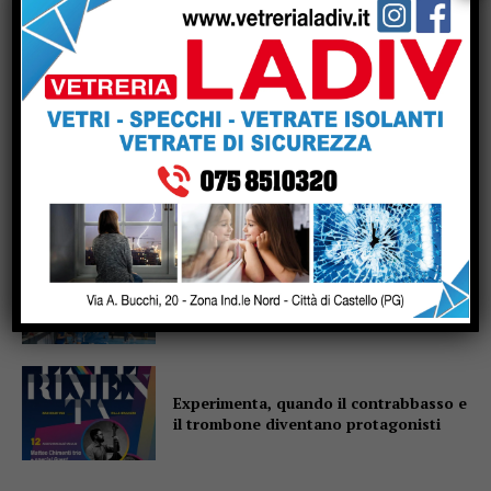
Fiere di San Bartolomeo, la Chianina
torna in gara: al parco Langer la sfida
di 30 giganti bianchi
Casa di Rosa, gli Sbandieratori
scaldano il cuore: il Soroptimist dona
un condizionatore e due buoni spesa
Altotevere, stimoli a mille per
Marzolla: “La squadra è ancora più
solida”
Experimenta, quando il contrabbasso e
il trombone diventano protagonisti