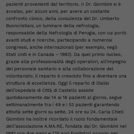
pazienti provenienti dal territorio. II Dr. Giombini si è
avvalso, per alcuni anni, per avere un costante
confronto clinico, della consulenza del Dr. Umberto
Buoncristiani, un luminare della nefrologia,
responsabile della Nefrologia di Perugia, con cui portò
avanti studi e ricerche, partecipando a numerosi
congressi, anche internazionali (per esempio, negli
Stati Uniti e in Canada – 1983). Da quel primo nucleo,
grazie alla professionalità degli operatori, all’impegno
del personale sanitario e alla collaborazione del
volontariato, il reparto è cresciuto fino a diventare una
struttura di eccellenza. Oggi il reparto di Dialisi
dell’ospedale di Città di Castello assiste
quotidianamente dai 14 ai 16 pazienti al giorno, segue
settimanalmente tra i 49 e i 53 pazienti garantendo
attività sette giorni su sette, 24 ore su 24. Carla Chieli
Giombini ha inoltre ricordato il ruolo fondamentale
dell’associazione A.MA.RE, fondata dal Dr. Giombini nel
1992 con due amici e 170 soci fondatori proprio per