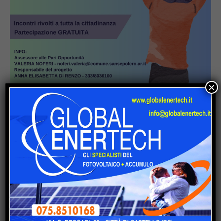
×
Popular
Anghiari, torna Tovaglia a Quadri: la
cena-spettacolo compie 31 anni
Umbertide, vede il vicino rubare in
casa grazie alle telecamere: arrestato