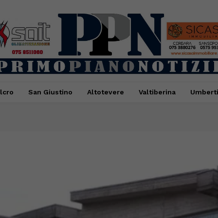
lcro
San Giustino
Altotevere
Valtiberina
Umbert