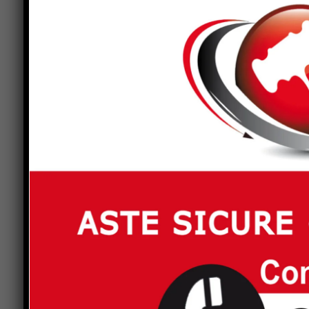
Nella nota viene precisato che, pur trattandosi di
caratterizzato da limiti strutturali legati all’e
sempre esistito un rapporto di collaborazione co
richieste di manutenzione provenienti dalla scuo
ritenuti necessari.
Un altro aspetto affrontato riguarda la richiesta d
Centofiori. L’amministrazione ritiene adeguata l’o
famiglie attraverso un sistema di agevolazioni e
In base alle fasce di reddito sono infatti previst
cento per i nuclei familiari in maggiore difficol
anche per le altre fasce, con riduzioni che parto
L’amministrazione evidenzia inoltre come il geni
avanzare richieste e indicazioni sugli intervent
dirigenza scolastica, che rappresenta il principal