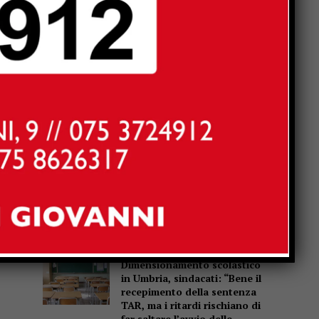
Popular
La Storia, quando una
lezione si canta invece di
scriverla alla lavagna
Motociclo senza patente,
assicurazione e revisione
scadute da anni: pizzicato
dal Targa System un 70enne
San Sisto sott’acqua dopo i
lavori, Forza Italia: “Basta
una pioggia per far saltare
tutto”
Dimensionamento scolastico
in Umbria, sindacati: “Bene il
recepimento della sentenza
TAR, ma i ritardi rischiano di
far saltare l’avvio delle