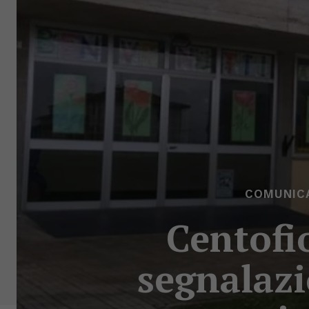
COMUNICA
Centofio
segnalazi