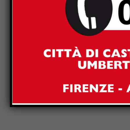
Nella replica viene infine sottolineato un aspett
presunti problemi legati agli spazi esterni della s
ambienti per ospitare attività estive rivolte ai ba
Il Comune ribadisce quindi che, sulla base delle v
risultano situazioni tali da far ritenere la stru
Previous article
Festa della Repubblica, a Città di
Castello torna la grande bandiera sulla
Torre Civica