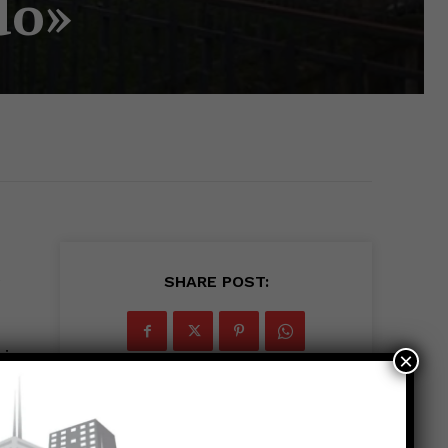
do»
e
SHARE POST:
ei
×