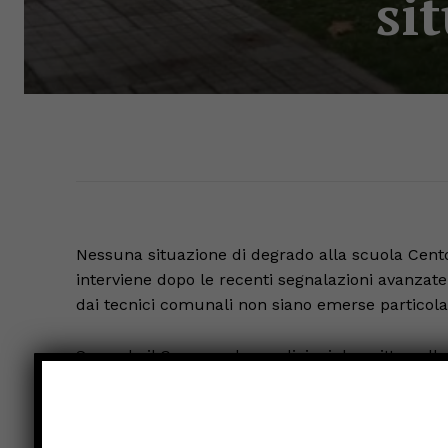
si
Nessuna situazione di degrado alla scuola Cento
interviene dopo le recenti segnalazioni avanzate
dai tecnici comunali non siano emerse particolari
Secondo il Comune, le condizioni descritte nella 
giorni scorsi. Per questo l’amministrazione ritie
situazione della scuola rischino di trasmettere 