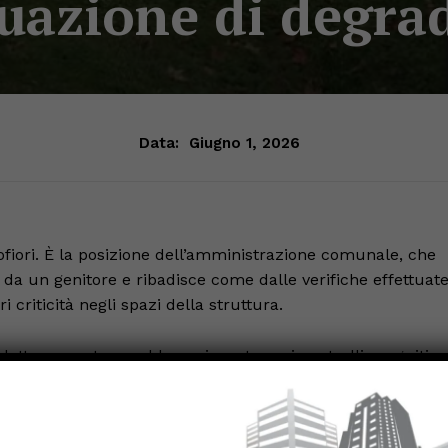
tuazione di degra
Data:
Giugno 1, 2026
fiori. È la posizione dell’amministrazione comunale, che
 da un genitore e ribadisce come dalle verifiche effettuat
 criticità negli spazi della struttura.
lettera non troverebbero riscontro nei controlli eseguiti n
ne che alcune delle espressioni utilizzate per descrivere la
un’immagine non corrispondente alla realtà dell’istituto.