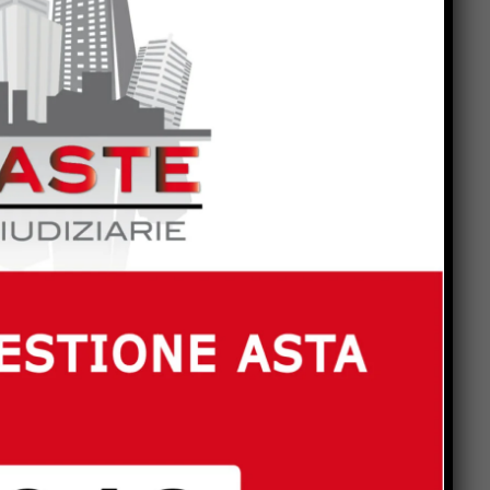
i
le
e