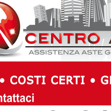
 un edificio scolastico realizzato diversi anni fa e quindi
poca della costruzione, tra Comune e dirigenza scolastica è
stante. Gli uffici comunali ricordano inoltre che le
la sono state affrontate nel tempo attraverso gli intervent
i attivare attività educative estive negli spazi della
fferta già presente sul territorio e sottolinea di sostenere 
conomiche legate all’Isee.
e riduzioni delle rette che possono arrivare fino al 60 per
tà economica. Sono inoltre previste agevolazioni progressiv
no dal 20 per cento per gli Isee fino a 18 mila euro.
tore abbia scelto di rivolgersi direttamente al Comune per
i da effettuare, senza coinvolgere preventivamente la
e punto di riferimento dell’istituto.