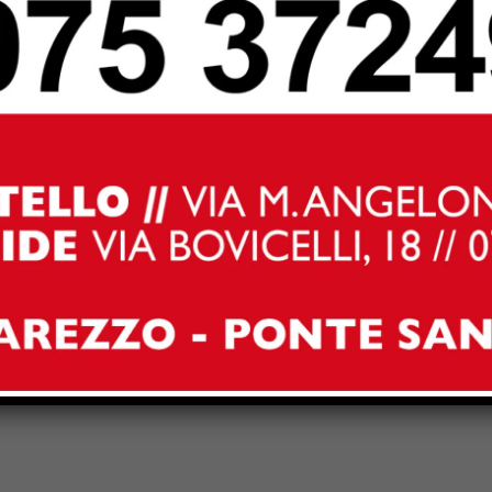
o ritenuto contraddittorio. Da una parte vengono segnalati
cuola, dall’altra viene chiesto di utilizzare gli stessi
mbini.
erifiche effettuate dai tecnici nei giorni scorsi, non
ttura in condizioni di degrado o di mancata sicurezza.
Next article
Al canile di Lerchi una domenica tra
adozioni, volontariato e seconde
possibilità