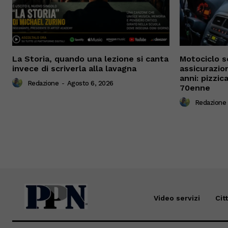
La Storia, quando una lezione si canta
Motociclo s
invece di scriverla alla lavagna
assicurazio
anni: pizzi
Redazione
-
Agosto 6, 2026
70enne
Redazione
Video servizi
Cit