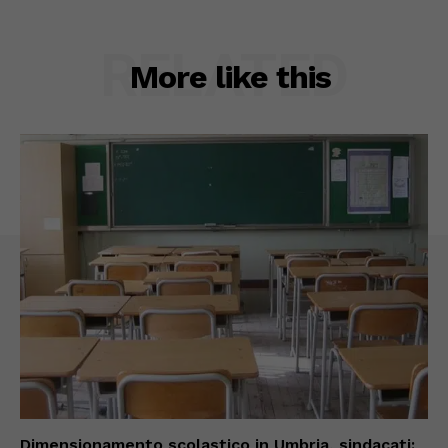
RELATED
More like this
Dimensionamento scolastico in Umbria, sindacati: