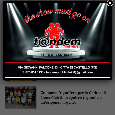
×
Mestieri artigiani, l’allarme in
commissione: “Un patrimonio che
rischia di sparire”
Città di Castello calcio, settore
giovanile: si riparte dal 17 agosto
“Sofia Ancora – Musica, sorrisi, ricordi
nell’aria”: il 14 agosto Monte Santa
Maria Tiberina torna a ballare per
Sofia
Un nuovo frigorifero per la Caritas: il
Lions Club Sansepolcro risponde a
un’esigenza urgente