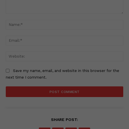
Comment:
Na
Ema
Web
Save my name, email, and website in this browser for the
next time I comment.
SHARE POST: