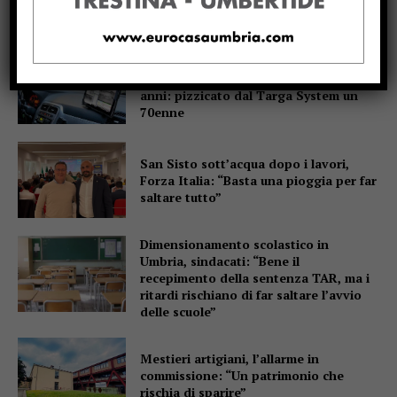
invece di scriverla alla lavagna
Motociclo senza patente,
assicurazione e revisione scadute da
anni: pizzicato dal Targa System un
70enne
San Sisto sott’acqua dopo i lavori,
Forza Italia: “Basta una pioggia per far
saltare tutto”
Dimensionamento scolastico in
Umbria, sindacati: “Bene il
recepimento della sentenza TAR, ma i
ritardi rischiano di far saltare l’avvio
delle scuole”
Mestieri artigiani, l’allarme in
commissione: “Un patrimonio che
rischia di sparire”