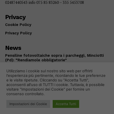
02487440543 info 075 85 83260 – 335 5453708
Privacy
Cookie Policy
Privacy Policy
News
Pensiline fotovoltaiche sopra i parcheggi, Minciotti
(Pd): “Rendiamole obbligatorie”
CITTÀ DI CASTELLO
Agosto 8, 2026
Utilizziamo i cookie sul nostro sito web per offrirti
l'esperienza più pertinente, ricordando le tue preferenze
e le visite ripetute. Cliccando su "Accetta Tutti",
acconsenti all'uso di TUTTI i cookie. Tuttavia, è possibile
visitare "Impostazioni dei Cookie" per fornire un
consenso controllato.
Impostazioni dei Cookie
Accetta Tutti
© 2024 Primo Piano Notizie