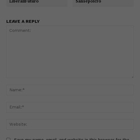
LiberaIlFuturo
Sansepolcro
LEAVE A REPLY
Comment:
Na
Ema
Web
Save my name, email, and website in this browser for the