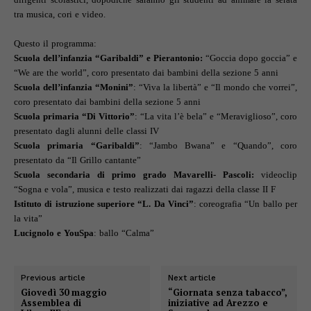
tra musica, cori e video.
Questo il programma:
Scuola dell’infanzia “Garibaldi” e Pierantonio:
“Goccia dopo goccia” e
“We are the world”, coro presentato dai bambini della sezione 5 anni
Scuola dell’infanzia “Monini”
: “Viva la libertà” e “Il mondo che vorrei”,
coro presentato dai bambini della sezione 5 anni
Scuola primaria “Di Vittorio”
: “La vita l’è bela” e “Meraviglioso”, coro
presentato dagli alunni delle classi IV
Scuola primaria “Garibaldi”
: “Jambo Bwana” e “Quando”, coro
presentato da “Il Grillo cantante”
Scuola secondaria di primo grado Mavarelli- Pascoli:
videoclip
“Sogna e vola”, musica e testo realizzati dai ragazzi della classe II F
Istituto di istruzione superiore “L. Da Vinci”
: coreografia “Un ballo per
la vita”
Lucignolo e YouSpa
: ballo “Calma”
Previous article
Next article
Giovedì 30 maggio
“Giornata senza tabacco”,
Assemblea di
iniziative ad Arezzo e