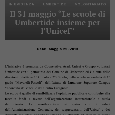
IN EVIDENZA
UMBERTIDE
VOLONTARIATO
Il 31 maggio “Le scuole di
Umbertide insieme per
l’Unicef”
Maggio 29, 2019
Data:
L’iniziativa è promossa da Cooperativa Asad, Unicef e Gruppo volontari
Umbertide con il patrocinio del Comune di Umbertide ed è a cura delle
direzioni didattiche 1° Circolo e 2° Circolo, della scuola secondaria di 1°
grado “Mavarelli-Pascoli”, dell’Istituto di Istruzione Superiore Campus
“Leonardo da Vinci” e del Centro Lucignolo.
Lo scopo è quello di sensibilizzare l’opinione pubblica e contribuire alla
raccolta fondi a favore dell’organizzazione internazionale a tutela
dell’infanzia. La manifestazione si aprirà con i saluti
dell’Amministrazione Comunale, dei rappresentanti dell’Unicef e dei
dirigenti scolastici, dopodiché saranno gli studenti ad animare la serata