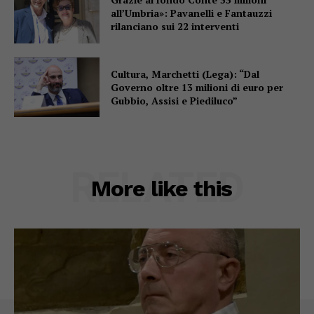
all’Umbria»: Pavanelli e Fantauzzi
rilanciano sui 22 interventi
Cultura, Marchetti (Lega): “Dal
Governo oltre 13 milioni di euro per
Gubbio, Assisi e Piediluco”
RELATED
More like this