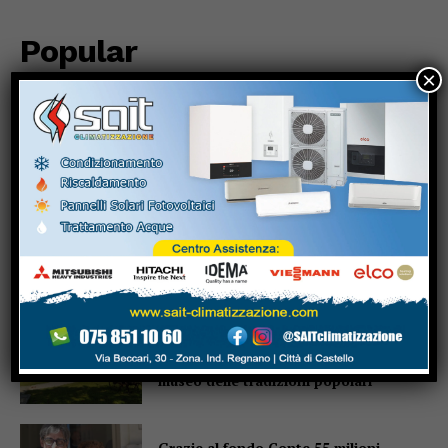
Popular
×
Pensiline fotovoltaiche sopra i
parcheggi, Minciotti (Pd):
“Rendiamole obbligatorie”
La campana che non suona, e proprio
per questo parla
A Garavelle si torna bambini per un
giorno: “Evviva la Campagna!” al
museo delle tradizioni popolari
Grazie al fondo Conte 55 milioni