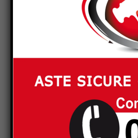
illustri studiosi internazionali e rinomati profes
Contestualmente nelle cantine del Castello verrà
contemporaneo Pepe Moll de Alba. A conferma del 
alla Regione Umbria, alla Provincia di Perugia e 
anche l’ambasciata di Spagna.
Previous article
Ciclismo. i risultati del memorial Adolf
e Franco Celestini
LEAVE A REPLY