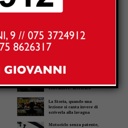
Popular
Calcio: Sansepolcro, il
campionato parte dal
Website:
Buitoni. subito lo Spoleto
Anghiari, torna Tovaglia a
Quadri: la cena-spettacolo
compie 31 anni
Umbertide, vede il vicino
rubare in casa grazie alle
telecamere: arrestato
La Storia, quando una
lezione si canta invece di
scriverla alla lavagna
Motociclo senza patente,