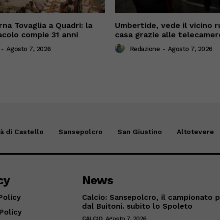
rna Tovaglia a Quadri: la
Umbertide, vede il vicino r
colo compie 31 anni
casa grazie alle telecamer
-
Agosto 7, 2026
Redazione
-
Agosto 7, 2026
tà di Castello
Sansepolcro
San Giustino
Altotevere
cy
News
Policy
Calcio: Sansepolcro, il campionato 
dal Buitoni. subito lo Spoleto
Policy
CALCIO
Agosto 7, 2026