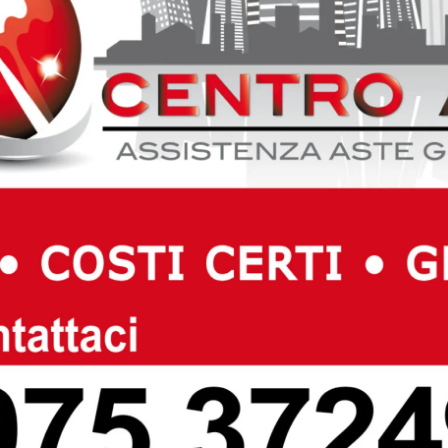
sori provenienti dalle più prestigiose Università Europee.
 esposta l’opera “Rompere vecchie abitudini” dell’artista
valore e della qualità dell’iniziativa, quest’anno, oltre
all’Università di Perugia, ha concesso il proprio patrocinio
Next article
o
Rifondazione Comunista Arezzo: nello
scontro fra Confcommercio e CGIL ha
ragione chi difende i lavoratori,
sfruttati e precari.