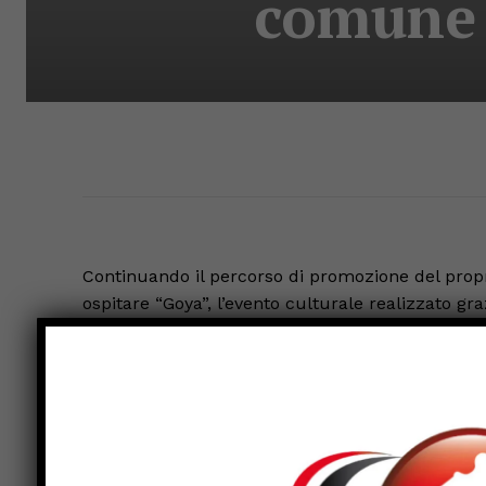
comune 
Continuando il percorso di promozione del propr
ospitare “Goya”, l’evento culturale realizzato g
di Firenze e Proloco. C’è grande attesa per l’app
e ospitato anche quest’anno dal piccolo comune 
formazione di un genio e la sua tecnica. Per tut
della bellezza di alcune opere autografe dell’a
L’esposizione si terrà sabato 13 e domenica 14 
Tiberina con ingresso gratuito. Durante le due g