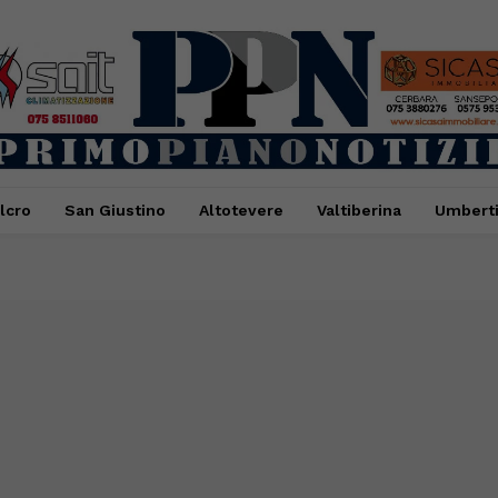
lcro
San Giustino
Altotevere
Valtiberina
Umbert