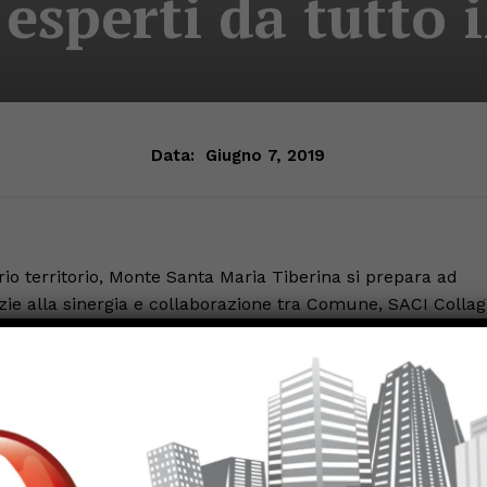
esperti da tutto 
Data:
Giugno 7, 2019
io territorio, Monte Santa Maria Tiberina si prepara ad
razie alla sinergia e collaborazione tra Comune, SACI Colla
untamento esclusivo del mese di luglio, all’insegna dell’ar
montano, concentrato sull’iniziativa che spiega la
ti gli appassionati sarà un momento unico, si potrà godere
rtista spagnolo Francisco Goya che ha segnato un’epoca.
luglio nelle sale del palazzo Bourbon di Monte Santa Maria
iornate si svolgeranno convegni specialistici tenuti da