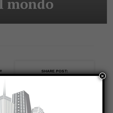
il mondo
ge
SHARE POST:
×
te