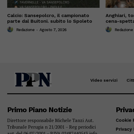
Calcio: Sansepolcro, il campionato
Anghiari, to
parte dal Buitoni. subito lo Spoleto
cena-spetta
Redazione
-
Agosto 7, 2026
Redazione
Video servizi
Cit
Primo Piano Notizie
Priva
Direttore responsabile Michele Tanzi Aut.
Cookie 
Tribunale Perugia n 21/2001 – Reg periodici
Privacy 
aut. del 06/07/2001 – P.IVA 02487440543 info