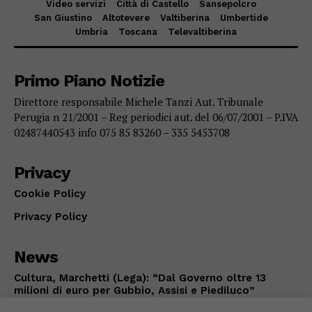
Video servizi
Città di Castello
Sansepolcro
San Giustino
Altotevere
Valtiberina
Umbertide
Umbria
Toscana
Televaltiberina
Primo Piano Notizie
Direttore responsabile Michele Tanzi Aut. Tribunale
Perugia n 21/2001 – Reg periodici aut. del 06/07/2001 – P.IVA
02487440543 info 075 85 83260 – 335 5453708
Privacy
Cookie Policy
Privacy Policy
News
Cultura, Marchetti (Lega): “Dal Governo oltre 13
milioni di euro per Gubbio, Assisi e Piediluco”
POLITICA
Agosto 7, 2026