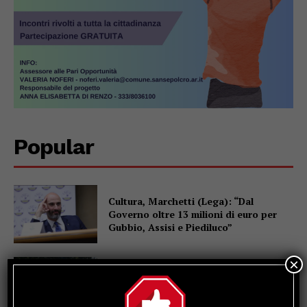
Popular
Cultura, Marchetti (Lega): “Dal
Governo oltre 13 milioni di euro per
Gubbio, Assisi e Piediluco”
×
Fiere di San Bartolomeo, la Chianina
torna in gara: al parco Langer la sfida
di 30 giganti bianchi