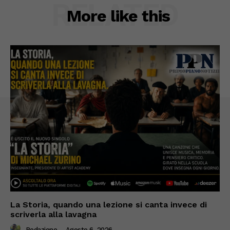
RELATED
More like this
La Storia, quando una lezione si canta invece di
scriverla alla lavagna
Redazione
-
Agosto 6, 2026