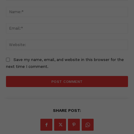
Comment:
Na
Ema
Web
Save my name, email, and website in this browser for the
next time I comment.
SHARE POST: