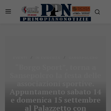
EVENTI
IN EVIDENZA
SANSEPOLCRO
“Borgo Sport”, torna a
Sansepolcro la festa delle
associazioni sportive.
Appuntamento sabato 14
e domenica 15 settembre
al Palazzetto con