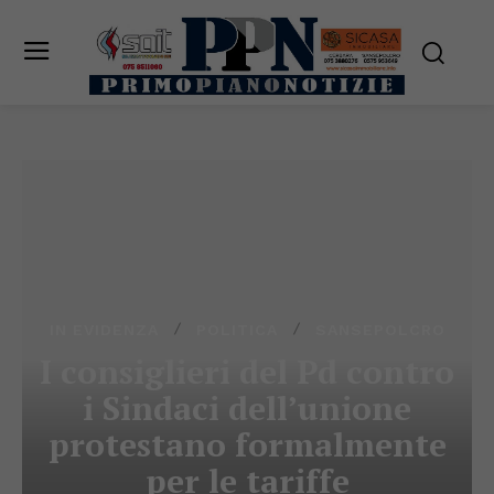
IN EVIDENZA
POLITICA
SANSEPOLCRO
I consiglieri del Pd contro
i Sindaci dell’unione
protestano formalmente
per le tariffe