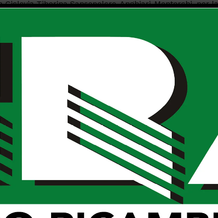
ella Ciclovia Tiberina Sansepolcro-Anghiari-Monterchi, per l
 ancora in fase preliminare, finanziato al 50% dalla
lla nostra richiesta di conoscere lo stato dell’arte, è
’Amministrazione, ovvero il fatto che sta andando avanti 
pistiche.
uardava invece il bando per i Contratti di fiume, sempre d
buto per gli enti che vi avrebbero partecipato, contributo
azione le zone fluviali (nel nostro caso, quindi, l’area intor
rebbe bisogno di interventi di ampio respiro).
ansepolcro che l’Unione dei Comuni, ottenendo entrambi u
o Comune!). Alla nostra domanda sul perché fosse stato
ssero presentati due progetti distinti, ci è stata data
to che il Comune aveva partecipato al bando sapendo fin
uindi aveva concorso tanto per provarci.
alità nell’affrontare il bando e uno studio dello stesso