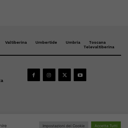
Valtiberina
Umbertide
Umbria
Toscana
Televaltiberina
ta
nire
Impostazioni dei Cookie
Accetta Tutti