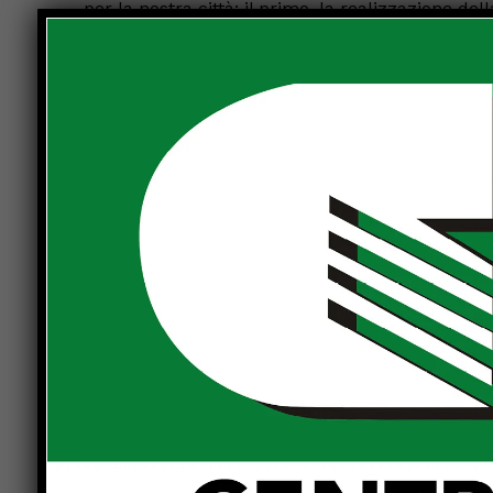
per la nostra città: il primo, la realizzazione d
quale ricordiamo è stato presentato un progetto,
Regione Toscana con una somma pari a 190.000€. A
stata data una risposta abbastanza confusa dall
non si è in grado di stabilire esattamente le tem
Il secondo punto della nostra interrogazione rig
provenienza regionale e che prevedeva un contri
che doveva poi essere utilizzato per la riqualific
al Fiume Tevere, e sappiamo tutti quanto essa av
Hanno partecipato al bando sia il Comune di S
punteggio bassissimo (addirittura zero il nostr
ottenuto un punteggio così basso e come mai si fo
un’altra risposta insoddisfacente: ovvero il fat
dall’inizio di presentare un progetto debole, e q
Questo atteggiamento rivela un’evidente superfici