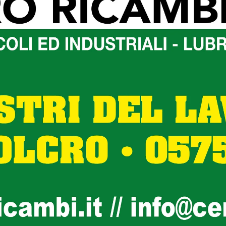
involgimento di associazioni e soggetti pubblici e privati,
 arrivare ad avere una visione integrata e sostenibile
Comune la partecipazione ai vari bandi è di questo tipo, si
menti se ne ottengono pochi.
bbia perso una bella opportunità e ci dispiace riscontrare
à da parte dell’Amministrazione Cornioli. La nostra città
per riqualificarsi e uscire dallo stato di immobilismo in
Next article
Montone – Il Borgo si veste d’autunno
con la “Festa del Bosco”