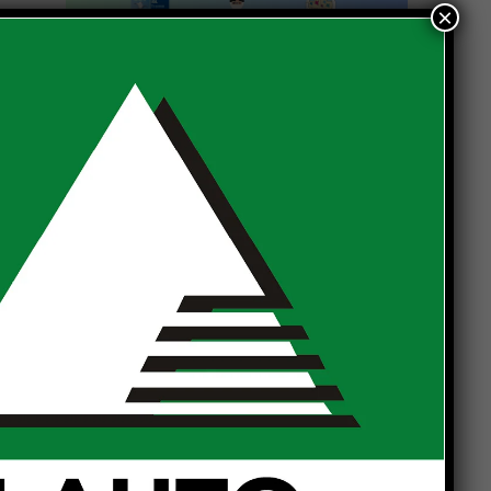
a
×
ma
i
no
n