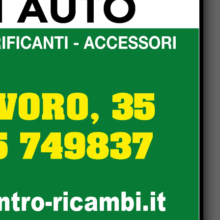
Popular
La Storia, quando una
lezione si canta invece di
scriverla alla lavagna
Motociclo senza patente,
assicurazione e revisione
scadute da anni: pizzicato
dal Targa System un 70enne
San Sisto sott’acqua dopo i
lavori, Forza Italia: “Basta
una pioggia per far saltare
tutto”
Dimensionamento scolastico
in Umbria, sindacati: “Bene il
recepimento della sentenza
TAR, ma i ritardi rischiano di
far saltare l’avvio delle