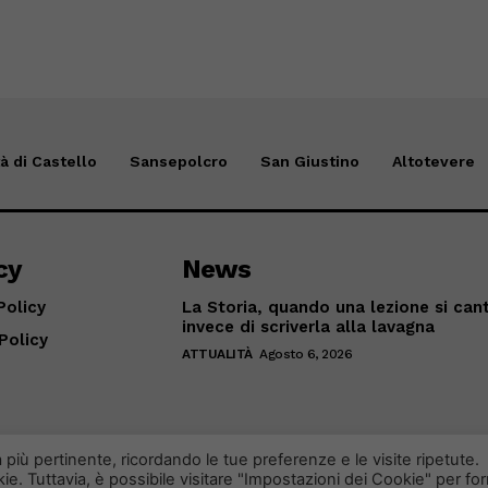
tà di Castello
Sansepolcro
San Giustino
Altotevere
cy
News
Policy
La Storia, quando una lezione si can
invece di scriverla alla lavagna
Policy
ATTUALITÀ
Agosto 6, 2026
a più pertinente, ricordando le tue preferenze e le visite ripetute.
ie. Tuttavia, è possibile visitare "Impostazioni dei Cookie" per for