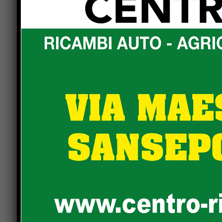
molto approssimativo. È mancato totalmente il co
che avrebbero potuto dare un loro contributo per
dell’area fluviale in questione. Se da parte del 
capisce molto bene il motivo per cui di finanzia
Ci dispiace che, ancora una volta, Sansepolcro a
sempre tale approssimazione e tale superficialit
avrebbe bisogno di un atteggiamento ben diverso 
cui si trova ormai da troppo tempo.
Previous article
Elezioni regionali a Città di Castello:
tutto quello che serve sapere
LEAVE A REPLY