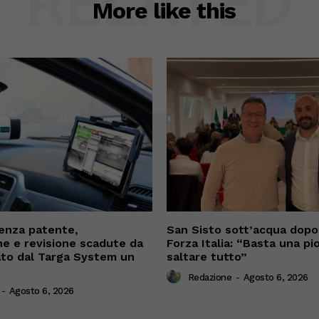
RELATED
More like this
enza patente,
San Sisto sott’acqua dopo i
ne e revisione scadute da
Forza Italia: “Basta una pi
cato dal Targa System un
saltare tutto”
Redazione
-
Agosto 6, 2026
-
Agosto 6, 2026