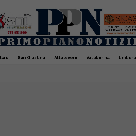
lcro
San Giustino
Altotevere
Valtiberina
Umbert