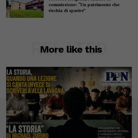
commissione: “Un patrimonio che
rischia di sparire”
RELATED
More like this