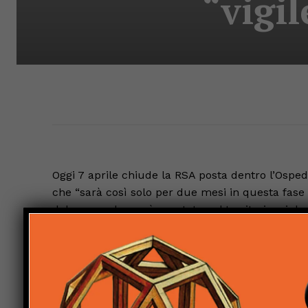
“vigi
Oggi 7 aprile chiude la RSA posta dentro l’Osped
che “sarà così solo per due mesi in questa fas
del personale verrà spostato nel territorio e i d
emergenza affrontata, a nostro avviso, con evide
persone più in difficoltà, dell’ospedale e dei su
proprio ora che la curva del contagio sta calando
indispensabile chiudere la RSA di Umbertide?