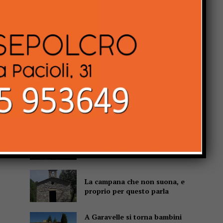
Popular
Website:
Un abbraccio del Papa da
portare nel cuore per tutta la
vita
Due anziani, un finto
poliziotto e un inseguimento
sulla E45
Pensiline fotovoltaiche sopra
i parcheggi, Minciotti (Pd):
“Rendiamole obbligatorie”
La campana che non suona, e
proprio per questo parla
A Garavelle si torna bambini