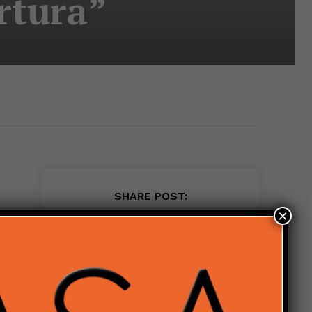
rtura”
SHARE POST:
×