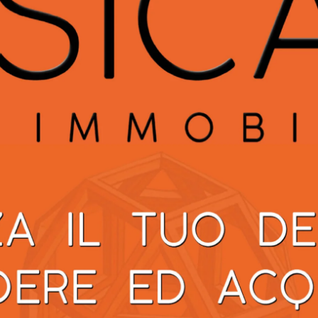
on venisse riattivata, senza che venga toccato il numero di
mo a mobilitare la città a difesa dei suoi servizi essenziali.
 è questione di continuare a garantire il diritto alla cura e
Next article
Covid 19: morta all’ospedale di Città di
Castello donna di Umbertide, aveva 78
anni