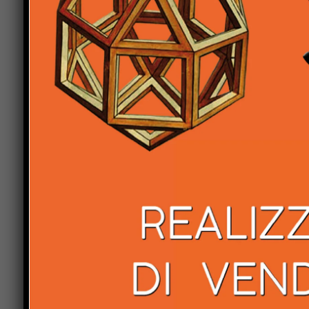
Saremo vigili e attenti. Se fra due mesi la RSA n
posti letto e di unità di personale, allora tornere
Non è questione di tutelare interessi di parte ma
alla salute a tutti gli Umbertidesi.
Previous article
Al via la distribuzione porta a porta di
oltre 11 mila mascherine nel comune di
Anghiari.
LEAVE A REPLY