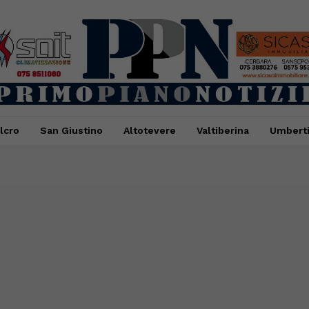
lcro
San Giustino
Altotevere
Valtiberina
Umbert