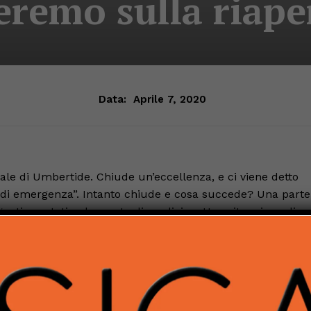
leremo sulla riape
Data:
Aprile 7, 2020
ale di Umbertide. Chiude un’eccellenza, e ci viene detto
e di emergenza”. Intanto chiude e cosa succede? Una parte
egenti spostati nel reparto di medicina. Una situazione di
nte approssimazione. E tutto a danno della città, delle
oi servizi. Siamo in emergenza dal mese di febbraio e,
 (così si deduce dai numeri di questi giorni), si ritiene