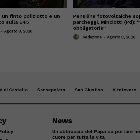
 un finto poliziotto e un
Pensiline fotovoltaiche sop
o sulla E45
parcheggi, Minciotti (Pd):
obbligatorie”
-
Agosto 8, 2026
Redazione
-
Agosto 8, 2026
tà di Castello
Sansepolcro
San Giustino
Altotevere
cy
News
Policy
Un abbraccio del Papa da portare ne
cuore per tutta la vita