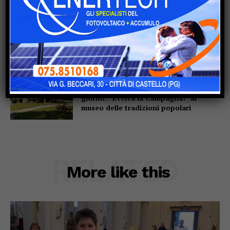
La campana che non suona, e proprio
per questo parla
A Garavelle si torna bambini per un
giorno: “Evviva la Campagna!” al
museo delle tradizioni popolari
RELATED
More like this