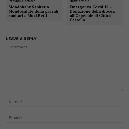
Previous article
Next article
Mondobaby Sanitaria
Emergenza Covid 19 –
Mondosalute dona presidi
Donazione della diocesi
sanitari a Muzi Betti
all’Ospedale di Città di
Castello
LEAVE A REPLY
Comment:
Na
Ema