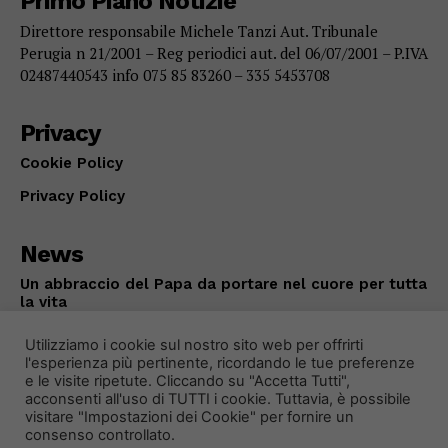
Primo Piano Notizie
Direttore responsabile Michele Tanzi Aut. Tribunale
Perugia n 21/2001 – Reg periodici aut. del 06/07/2001 – P.IVA
02487440543 info 075 85 83260 – 335 5453708
Privacy
Cookie Policy
Privacy Policy
News
Un abbraccio del Papa da portare nel cuore per tutta
la vita
ATTUALITÀ
Agosto 8, 2026
Utilizziamo i cookie sul nostro sito web per offrirti
l'esperienza più pertinente, ricordando le tue preferenze
e le visite ripetute. Cliccando su "Accetta Tutti",
acconsenti all'uso di TUTTI i cookie. Tuttavia, è possibile
visitare "Impostazioni dei Cookie" per fornire un
consenso controllato.