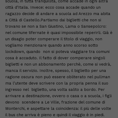
scuola, in tutta tranquillità, come accade in ogni altra
città d’Italia. Invece: ecco cosa accade quando un
ragazzo decide di andare a scuola ad Arezzo ma abita
a Città di Castello.Partiamo dai biglietti che non si
trovano se non a San Giustino, Lama o Sansepolcro:
nel comune tifernate è quasi impossibile reperirli. Già è
un disagio poter comperare il titolo di viaggio, non
vogliamo menzionare quando anno scorso sotto
lockdown, quando non si poteva viaggiare tra comuni
cosa è accaduto. Il fatto di dover comperare singoli
biglietti e non un abbonamento perchè, come si vedrà,
manca il servizio. Inoltre, spesso, il biglietto per una
ragione oscura non può essere obliterato nel pullman
ma l’utente deve scrivere con la propria penna il suo
ingresso nel biglietto, una volta salito a bordo. Per
arrivare a destinazione, ovvero o casa o a scuola, i figli
devono scendere a Le Ville, frazione del comune di
Monterchi, e aspettare la coincidenza: il più delle volte
il bus che arriva è pieno e quindi il viaggio è in piedi.