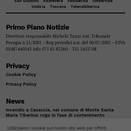
San Giustino
Altotevere
Valtiberina
Umbertide
Umbria
Toscana
Televaltiberina
Primo Piano Notizie
Direttore responsabile Michele Tanzi Aut. Tribunale
Perugia n 21/2001 – Reg periodici aut. del 06/07/2001 – P.IVA
02487440543 info 075 85 83260 – 335 5453708
Privacy
Cookie Policy
Privacy Policy
News
Incendio a Casaccia, nel comune di Monte Santa
Maria Tiberina: rogo in fase di contenimento
ALTOTEVERE
Agosto 5, 2026
Utilizziamo i cookie sul nostro sito web per offrirti