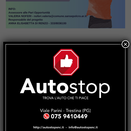
Popular
×
Incendio a Casaccia, nel comune di
Monte Santa Maria Tiberina: rogo in
fase di contenimento
Monte Santa Maria Tiberina: incendio
tra Casaccia e Rovereto di
Marcignano, il sindaco ringrazia i
soccorritori
San Giustino, pulizia straordinaria di