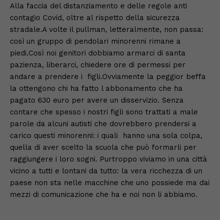
Alla faccia del distanziamento e delle regole anti
contagio Covid, oltre al rispetto della sicurezza
stradale.A volte il pullman, letteralmente, non passa:
così un gruppo di pendolari minorenni rimane a
piedi.Così noi genitori dobbiamo armarci di santa
pazienza, liberarci, chiedere ore di permessi per
andare a prendere i figli.Ovviamente la peggior beffa
la ottengono chi ha fatto l abbonamento che ha
pagato 630 euro per avere un disservizio. Senza
contare che spesso i nostri figli sono trattati a male
parole da alcuni autisti che dovrebbero prendersi a
carico questi minorenni: i quali hanno una sola colpa,
quella di aver scelto la scuola che può formarli per
raggiungere i loro sogni. Purtroppo viviamo in una città
vicino a tutti e lontani da tutto: la vera ricchezza di un
paese non sta nelle macchine che uno possiede ma dai
mezzi di comunicazione che ha e noi non li abbiamo.