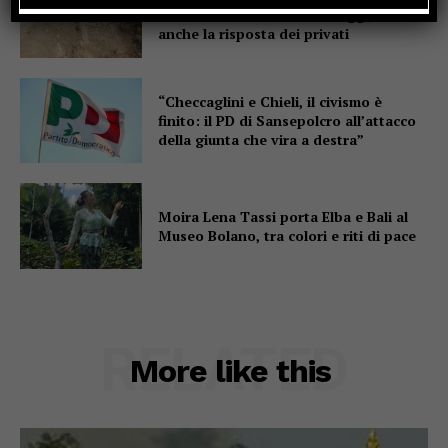
fossi e canali: Simone Selvaggi, bene
anche la risposta dei privati
“Checcaglini e Chieli, il civismo è
finito: il PD di Sansepolcro all’attacco
della giunta che vira a destra”
Moira Lena Tassi porta Elba e Bali al
Museo Bolano, tra colori e riti di pace
RELATED
More like this