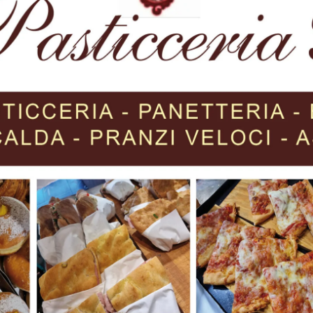
upera i 2 milioni di euro – conclude Marzi – C’è grande
ncontro soprattutto alle esigenze del mondo scolastico. A
lla Media Buonarroti: viene ristrutturata e messa a norma
30 anni”.
Next article
Caritas Diocesana, Venerdì 19
Novembre la cerimonia di consegna
della nuova postazione di Defibrillatore
semi-automatico esterno (DAE) in
piazza del Garigliano