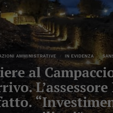
ZIONI AMMINISTRATIVE
IN EVIDENZA
SAN
iere al Campaccio,
rrivo. L’assessore
fatto. “Investime