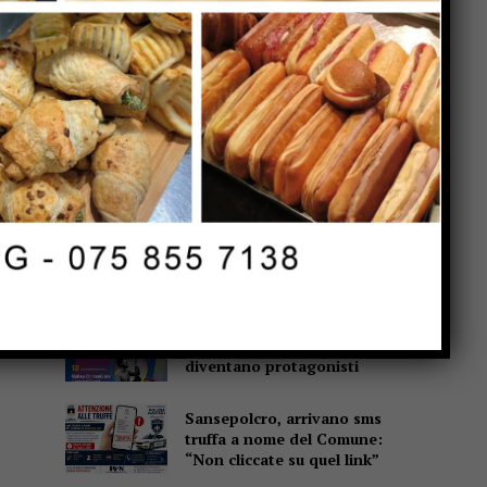
Popular
Casa di Rosa, gli
Sbandieratori scaldano il
cuore: il Soroptimist dona un
condizionatore e due buoni
spesa
Altotevere, stimoli a mille per
Marzolla: “La squadra è
ancora più solida”
Experimenta, quando il
contrabbasso e il trombone
diventano protagonisti
Sansepolcro, arrivano sms
truffa a nome del Comune:
“Non cliccate su quel link”