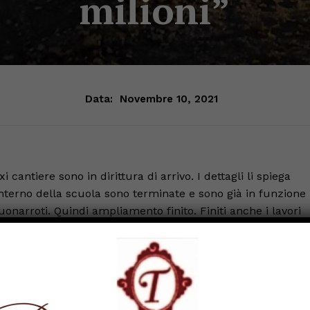
milioni”
Data:
Novembre 10, 2021
antiere sono in dirittura di arrivo. I dettagli li spiega
’interno della scuola sono terminate e sono già in funzione
uonarroti. Quindi ampliamento finito. Finiti anche i lavori
e arredato e stessa cosa per la palestra, completamente
perta agli studenti”.
inamento lungo le mura.