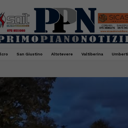
lcro
San Giustino
Altotevere
Valtiberina
Umbert