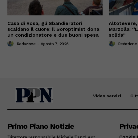
Casa di Rosa, gli Sbandieratori
Altotevere, 
scaldano il cuore: il Soroptimist dona
Marzolla: “
un condizionatore e due buoni spesa
solida”
Redazione
-
Agosto 7, 2026
Redazione
Video servizi
Cit
Primo Piano Notizie
Priva
Direttore responsabile Michele Tanzi Aut.
Cookie 