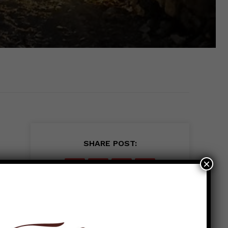
SHARE POST:
×