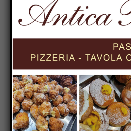
“Si tratta di un investimento complessivo che s
soddisfazione per questo maxi cantiere che va i
questo proposito ricordo che siamo impegnati a
dal punto di vista sismico, dopo un’attesa lunga 
Previous article
Golf: stagione al termine al Caldese,
Tommaso Guazzolini vince la
5°edizione del trofeo Sitrex