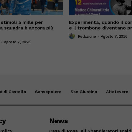
stimoli a mille per
Experimenta, quando il co
La squadra è ancora più
e il trombone diventano p
Redazione
-
Agosto 7, 2026
-
Agosto 7, 2026
tà di Castello
Sansepolcro
San Giustino
Altotevere
cy
News
Policy
Casa di Rosa, gli Sbandieratori scald