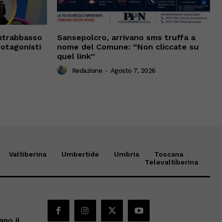
ntrabbasso
Sansepolcro, arrivano sms truffa a
rotagonisti
nome del Comune: “Non cliccate su
quel link”
Redazione
-
Agosto 7, 2026
Valtiberina
Umbertide
Umbria
Toscana
Televaltiberina
ano il