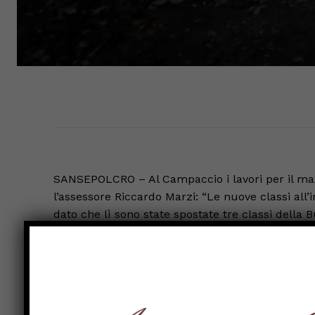
SANSEPOLCRO – Al Campaccio i lavori per il maxi c
l’assessore Riccardo Marzi: “Le nuove classi all
dato che lì sono state spostate tre classi della B
per il nuovo Auditorium, che adesso deve esser
ristrutturata e dotata di spogliatoi. Presto sarà a
Intanto continuano invece i lavori per il camm