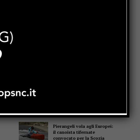
Popular
Sansepolcro, arrivano sms
truffa a nome del Comune:
“Non cliccate su quel link”
Terre in Festival, la seconda
settimana tra Sansepolcro e
Monterchi
Multe strisce blu nulle dal 23
luglio al 4 agosto, Lignani
Marchesani: “Proroga la
convenzione con Ed.Ar.Co,
un altro colpo al Centro
storico”
Pierangeli vola agli Europei:
il canoista tifernate
convocato per la Scozia