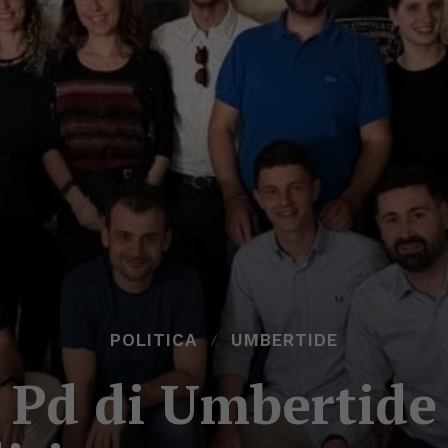
POLITICA
UMBERTIDE
l Pd di Umbertide 