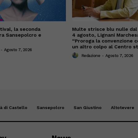
tival, la seconda
Multe strisce blu nulle dal 
ra Sansepolcro e
4 agosto, Lignani Marchesa
“Proroga la convenzione c
un altro colpo al Centro s
-
Agosto 7, 2026
Redazione
-
Agosto 7, 2026
tà di Castello
Sansepolcro
San Giustino
Altotevere
cy
News