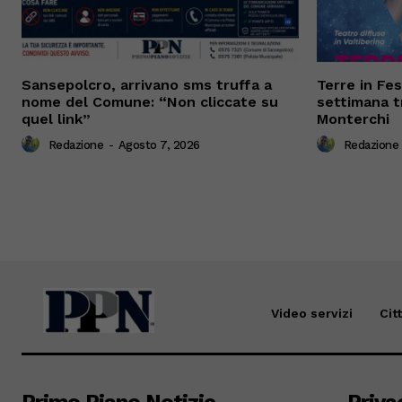
Sansepolcro, arrivano sms truffa a
Terre in Fes
nome del Comune: “Non cliccate su
settimana t
quel link”
Monterchi
Redazione
-
Agosto 7, 2026
Redazione
Video servizi
Cit
Primo Piano Notizie
Priva