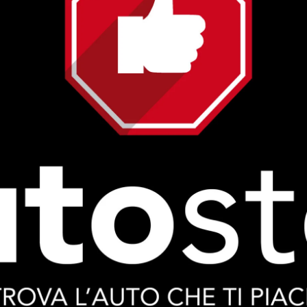
ca contro”, ma una politica capace di costruire. Al centro
do giovanile: clima, diritti, lavoro, precarietà e prospetti
possono essere affrontate solo in vista delle campagne
nvestimenti e una visione più ampia. Formazione, lavoro di
 diventano così parole chiave di un percorso che guarda al
. L’idea, spiegano, è quella di aprire un confronto con le
 all’attuale amministrazione comunale di centrodestra,
 forse la frase più spontanea del post social: “Perdonateci,
glioreremo”. Un modo semplice per dire che il percorso è