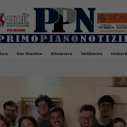
lcro
San Giustino
Altotevere
Valtiberina
Umbert