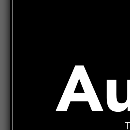
Il messaggio che arriva è chiaro: non una “politi
del confronto temi che riguardano da vicino il mon
per il futuro.
Secondo il gruppo, le richieste dei giovani non 
elettorali, ma richiedono attenzione continua, i
qualità, spazi di aggregazione e partecipazione
Umbertide dei prossimi anni.
Uno sguardo rivolto anche alla politica cittadina
altre realtà che si propongono come alternativa
giudicata non all’altezza delle sfide della città.
A chiudere il racconto dell’incontro, però, resta
nella foto mancano alcuni. È un po’ sfocata: mi
appena iniziato.