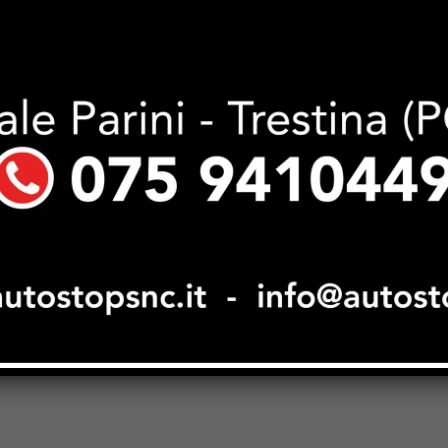
Next article
Pietralunghese, novanta minuti per la
storia: domani la sfida di Fermo.
Gnagni carica i rossoblù: “Scriviamola
insieme”