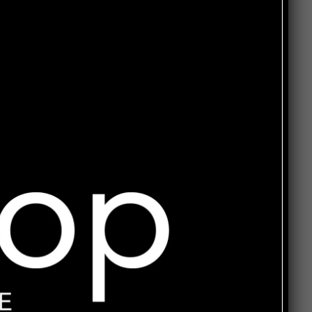
ve
la