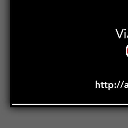
Previous article
Festa della Repubblica, torna la maxi
bandiera dalla torre civica: martedì
sera piazza Gabriotti si accende di
musica e spettacolo