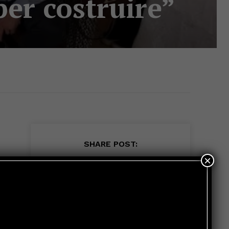
per costruire”
SHARE POST:
×