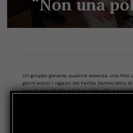
“Non una poli
Un gruppo giovane, qualche assenza, una foto un 
giorni scorsi i ragazzi del Partito Democratico
guarda soprattutto al futuro della città e al co
“Eravamo, anzi siamo, i più giovani del Pd di U
diretto, raccontando un incontro nato nel segno 
nuovo.