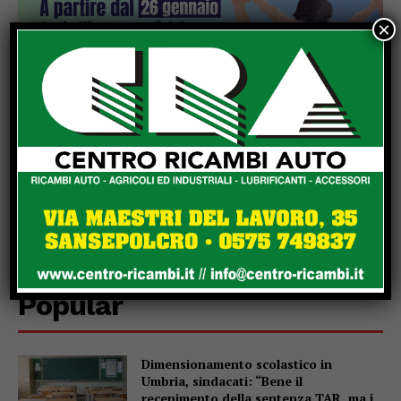
×
Popular
Dimensionamento scolastico in
Umbria, sindacati: “Bene il
recepimento della sentenza TAR, ma i