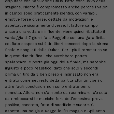
disputare con SanGiobbe Chiusi l’atto conclusivo della
stagione. Niente è compromesso anche perché i valori
in campo sono praticamente identici, con variabili
emotive forse diverse, dettate da motivazioni e
aspettative sicuramente diverse. Il fattore campo
ancora una volta è ininfluente, viene quindi ribaltato il
vantaggio di 7 giorni fa a Reggello con una gara finita
col fiato sospeso sui 2 tiri liberi concessi dopo la sirena
finale e sbagliati dalla Dukes. Per i più il rammarico va
in questi due tiri finali che avrebbero potuto
spalancare le porte già oggi della finale, ma sarebbe
ingiusto e poco realistico, dato che solo 2 secondi
prima un tiro da 3 ben preso e indirizzato non era
entrato come nel resto della partita altri tiri liberi o
altre facili conclusioni non sono entrate per un
nonnulla. Allora non c’è niente da recriminare, c’è solo
da rimboccarsi le maniche forti dell’ennesima prova
positiva, concreta, fatta di sacrificio e sudore. Ci
aspetta una bolgia a Reggello l’11 maggio e Spillantini,