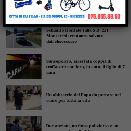
mai fermato, voglio farmi trovare
pronto”
Schianto frontale sulla S.R. 221
Monterchi: centauro salvato
dall’elisoccorso
Sansepolcro, arrestata coppia di
truffatori: con loro, in auto, il figlio di 7
anni
Un abbraccio del Papa da portare nel
cuore per tutta la vita
Due anziani, un finto poliziotto e un