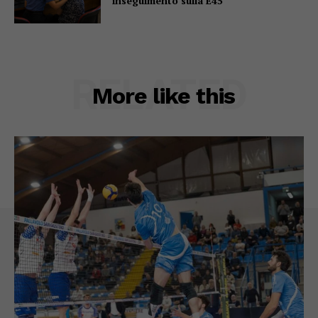
inseguimento sulla E45
RELATED
More like this