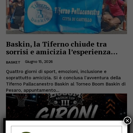
Baskin, la Tiferno chiude tra
sorrisi e amicizia l’esperienza...
Giugno 15, 2026
BASKET
Quattro giorni di sport, emozioni, inclusione e
soprattutto amicizia. Si è conclusa l'avventura della
Tiferno Pallacanestro Baskin al Torneo Boom Baskin di
Pesaro, appuntamento...
×