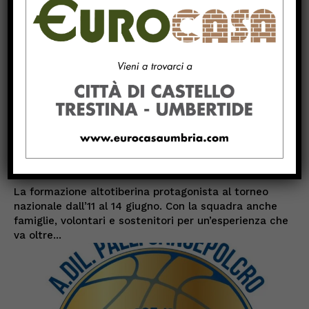
Tiferno Baskin in viaggio verso
Pesaro: sessanta persone al...
Giugno 11, 2026
BASKET
La formazione altotiberina protagonista al torneo
nazionale dall’11 al 14 giugno. Con la squadra anche
famiglie, volontari e sostenitori per un’esperienza che
va oltre...