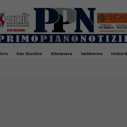
lcro
San Giustino
Altotevere
Valtiberina
Umbert