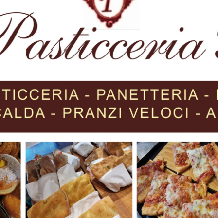
 si caleranno dalla cima della torre, srotolando il drappo
 tanti cittadini che ogni 2 giugno rispondono all’appello di
 21.30 quando la Filarmonica G. Puccini, diretta dal
 dell’Istituto comprensivo Alberto Burri di Trestina, dirett
zza Gabriotti, scandendo le fasi della discesa del Tricolo
Next article
Eventi a Montone – Sulle tracce dei
condottieri si conclude “Il ritorno di
Braccio Fortebraccio”. Sabato 1 giugno
conferenza con esperti del Medioevo
italiano 1500 visitatori al San
Francesco per l’urna contenente i resti
ossei del capitano di ventura