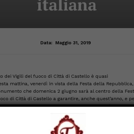
italiana
Data:
Maggio 31, 2019
ei Vigili del fuoco di Città di Castello è quasi
esta mattina, venerdì in vista della Festa della Repubblica,
onumento che domenica 2 giugno sarà al centro della Fes
uoco di Città di Castello a garantire, anche quest’anno, e p
istaccamento, l’emozionante omaggio che Città di Castel
° anniversario della sua istituzione, attraverso il plebiscit
r sé e per il loro Paese un regime democratico. In Piazza
ivica grazie ai sette professionisti delle tecniche SAF del