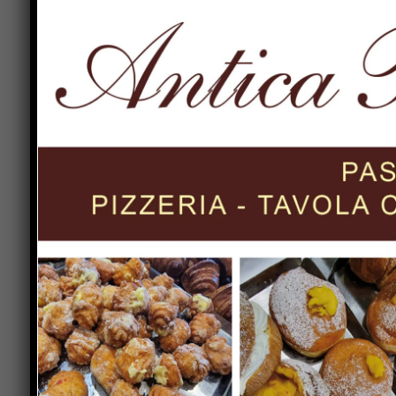
distaccamento dei Vigili del Fuoco tifernati, che
lungo la facciata principale e sotto gli occhi dei
Comune e Rotary Club. L’appuntamento è alle ore
maestro Francesco Marconi, e il Coro degli alunni
dal maestro Francesco Banconi, entreranno in Pia
e accompagnando l’applauso alla bandiera.
Previous article
Verso un patto educativo cittadino:
prosegue il Città di Castello primo
curriculum verticale dal nido alle
superiori di educazione civica