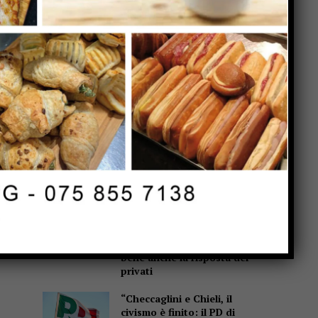
Popular
Incendio a Casaccia, nel
comune di Monte Santa
Maria Tiberina: rogo in fase
di contenimento
Monte Santa Maria Tiberina:
incendio tra Casaccia e
Website:
Rovereto di Marcignano, il
sindaco ringrazia i
soccorritori
San Giustino, pulizia
straordinaria di fossi e
canali: Simone Selvaggi,
bene anche la risposta dei
privati
“Checcaglini e Chieli, il
civismo è finito: il PD di