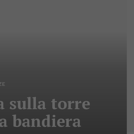
ZE
a sulla torre
 la bandiera