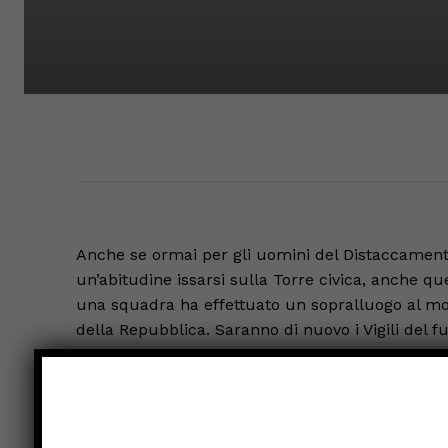
Anche se ormai per gli uomini del Distaccamento d
un’abitudine issarsi sulla Torre civica, anche qu
una squadra ha effettuato un sopralluogo al m
della Repubblica. Saranno di nuovo i Vigili del f
la prima volta con Giuseppe Gennatiempo capo d
tributa alla Repubblica Italiana, nel giorno del 73
del 2 giugno 1946, in cui gli italiani scelsero pe
Gabriotti il Tricolore tornerà a vestire la torre c