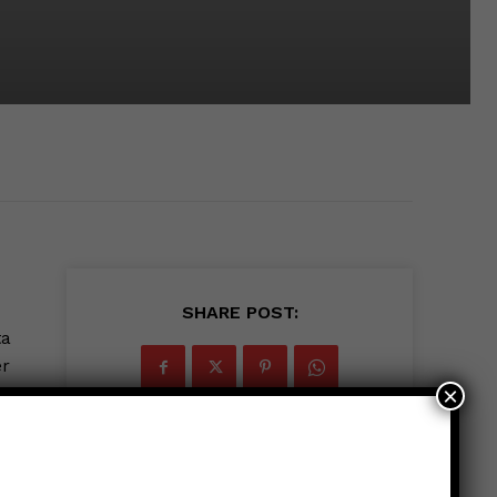
SHARE POST:
ta
er
×
lo
o