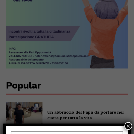
Popular
Un abbraccio del Papa da portare nel
cuore per tutta la vita
×