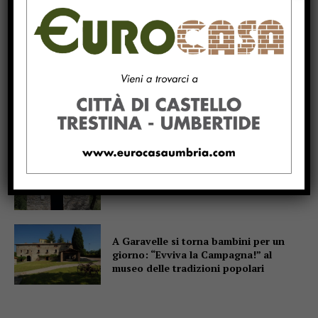
Due anziani, un finto poliziotto e un
inseguimento sulla E45
Pensiline fotovoltaiche sopra i
parcheggi, Minciotti (Pd):
“Rendiamole obbligatorie”
La campana che non suona, e proprio
per questo parla
A Garavelle si torna bambini per un
giorno: “Evviva la Campagna!” al
museo delle tradizioni popolari