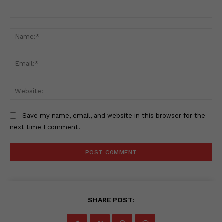
Comment:
Na
Ema
Web
Save my name, email, and website in this browser for the
next time I comment.
SHARE POST: