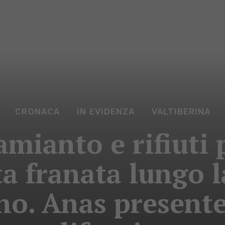
CRONACA
IN EVIDENZA
VALTIBERINA
mianto e rifiuti 
ta franata lungo l
no. Anas present