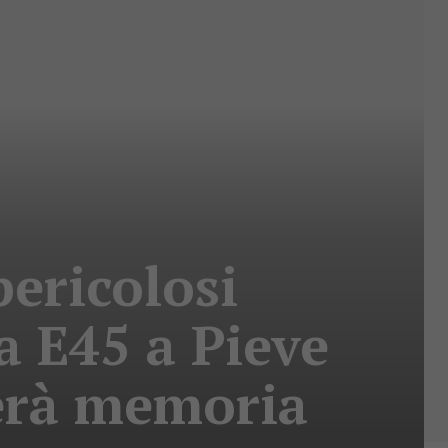
pericolosi
a E45 a Pieve
erà memoria