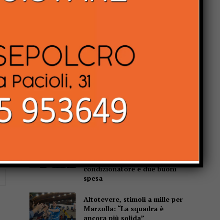
Popular
Cultura, Marchetti (Lega):
“Dal Governo oltre 13 milioni
di euro per Gubbio, Assisi e
Piediluco”
Fiere di San Bartolomeo, la
Chianina torna in gara: al
parco Langer la sfida di 30
giganti bianchi
Casa di Rosa, gli
Sbandieratori scaldano il
cuore: il Soroptimist dona un
condizionatore e due buoni
Website:
spesa
Altotevere, stimoli a mille per
Marzolla: “La squadra è
ancora più solida”