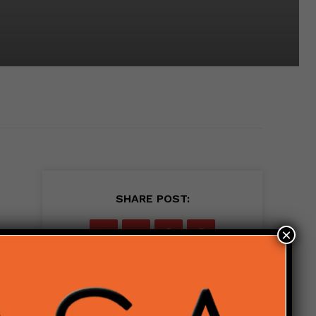
SHARE POST:
×
ta
 i