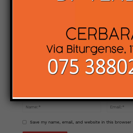
impegnative del mondiale. Il Rally di
Boemia è il sesto appuntamento
stagionale del mondiale elettrico FIA
LEAVE A REPLY
Comment:
Name:*
Save my name, email, and website in this browser 