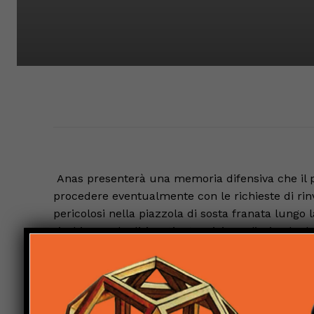
Anas presenterà una memoria difensiva che il 
procedere eventualmente con le richieste di rinv
pericolosi nella piazzola di sosta franata lungo 
rischiano solo dirigenti e tecnici, ma l’azienda de
l’avviso di chiusura indagini per i detriti dell’a
cita direttamente la società, con i suoi rapprese
aziende prevede la condanna a pene pecuniarie. I
e il falso ideologico dei privati.
In tutto tra perso