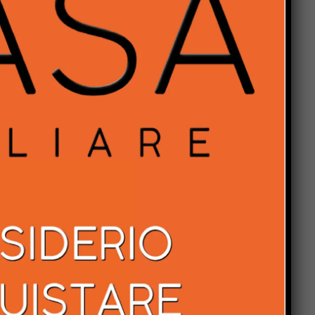
5
a
e
l