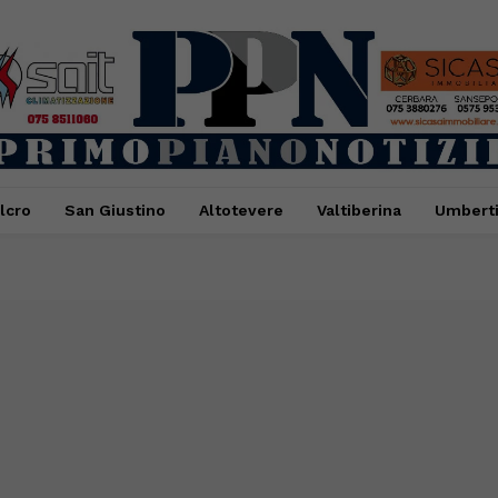
lcro
San Giustino
Altotevere
Valtiberina
Umbert