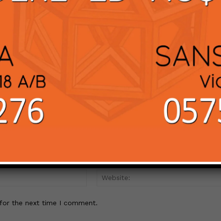
ha ottenuto i due nuovi medici, uno al
Pronto Soccorso ed uno al reparto di
Chirurgia di Sansepolcro
Email:*
for the next time I comment.