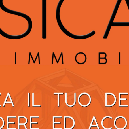
osse il materiale di scarto della frana mandato dall’azienda
 di analisi di Sansepolcro che certifico la “pulizia” dei
vviso di chiusura indagini per l’amianto sul fondo della E4
la Forestale di Arezzo che indicò percentuali di amianto
non è l’unica inchiesta aperta sulla superstrada degli
blica sicurezza dei trasporti e disastro colposo, ancora per l
o al traffico pesante il viadotto
Puleto
in attesa che cresc
zia del consulente incaricato dal Gip che doveva accertare
hio crollo. A giorni dovrebbero iniziare i lavori Anas, una
ioli e di sostituzione
guard
rail
con uno a norma di legge
che a tir, autotreni e bilici, sul viadotto da ieri e riaperto i
le 30 tonnellate sulle due corsie interne e con il limite di
Next article
Sanità: la Lega Valtiberina passa
all’incasso. Con le istanze presentate