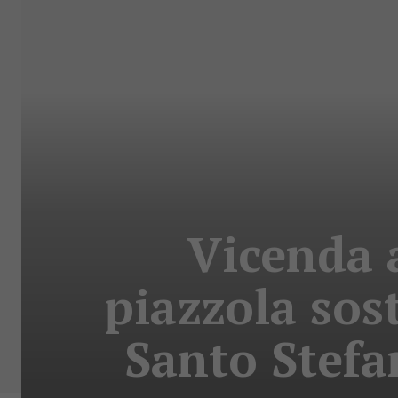
Vicenda a
piazzola sos
Santo Stefa