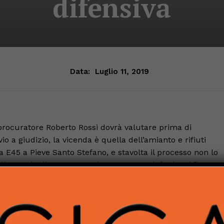
difensiva
Data:
Luglio 11, 2019
procuratore Roberto Rossi dovrà valutare prima di
io a giudizio,
la vicenda è quella dell’amianto e rifiuti
la E45 a Pieve Santo Stefano,
e stavolta il processo non lo
lle strade direttamente. Il Procuratore, infatti, nel firmare
mianto della piazzola di sosta franata un anno e mezzo fa,
ntanti legali. La legge 231 sulla responsabilità penale delle
 reati contestati sono la gestione di rifiuti non autorizza
ne fisiche e società sono 7, le società sono 3.
Ci sono anche