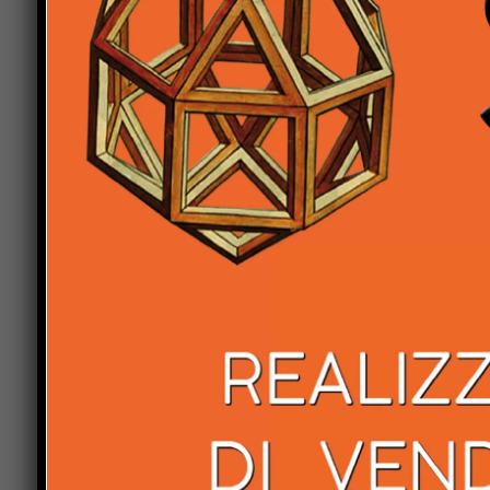
dirigenti della ditta di Città di Castello che rim
delle strade, e due rappresentanti del laboratorio
materiali stoccati in un deposito biturgense. L’a
rimosso dalla frana con l’esito della perizia del
molto superiori ai limiti consentiti dalla
legge
, 
scandali, gli altri filoni sono attentato alla pub
frana di Pieve Santo Stefano. Intanto, resta chius
sempre più di conoscere il contenuto della peri
se il viadotto con il ponte
Puleto
è davvero a risc
decina di giorni di
lavori di risanamento dei bagg
lungo tutto il viadotto
e poi la riapertura totale an
transito a pullman e furgoni e camion inferiori al
velocità a 50 chilometri orari.
Anna Maria Citernesi
Previous article
Per le Audi E-Tron di Guerrini e
Calchetti una delle gare più