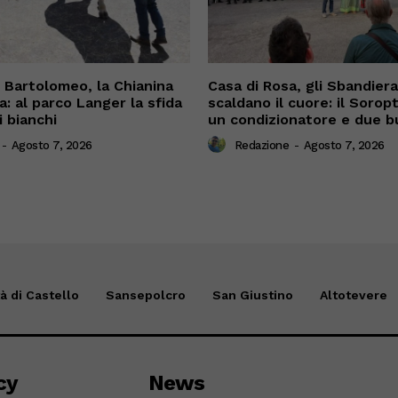
n Bartolomeo, la Chianina
Casa di Rosa, gli Sbandiera
a: al parco Langer la sfida
scaldano il cuore: il Sorop
i bianchi
un condizionatore e due b
-
Agosto 7, 2026
Redazione
-
Agosto 7, 2026
tà di Castello
Sansepolcro
San Giustino
Altotevere
cy
News