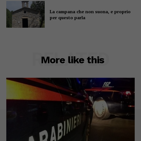
La campana che non suona, e proprio
per questo parla
RELATED
More like this