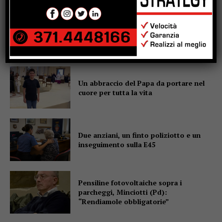
Sansepolcro, arrestata coppia di
truffatori: con loro, in auto, il figlio di 7
anni
Un abbraccio del Papa da portare nel
cuore per tutta la vita
Due anziani, un finto poliziotto e un
inseguimento sulla E45
Pensiline fotovoltaiche sopra i
parcheggi, Minciotti (Pd):
“Rendiamole obbligatorie”