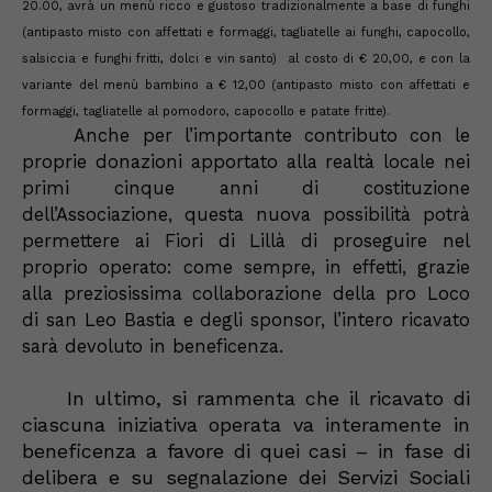
20.00, avrà un menù ricco e gustoso tradizionalmente a base di funghi
(antipasto misto con affettati e formaggi, tagliatelle ai funghi, capocollo,
salsiccia e funghi fritti, dolci e vin santo) al costo di € 20,00, e con la
variante del menù bambino a € 12,00
(antipasto misto con affettati e
formaggi, tagliatelle al pomodoro, capocollo e patate fritte)
.
Anche per l’importante contributo con le
proprie donazioni apportato alla realtà locale nei
primi cinque anni di costituzione
dell’Associazione, questa nuova possibilità potrà
permettere ai Fiori di Lillà di proseguire nel
proprio operato: c
ome sempre,
in effetti,
grazie
al
la preziosissima collaborazione della pro Loco
di san Leo Bastia e degli sponsor
, l’intero ricavato
sarà devoluto in beneficenza.
In ultimo
, s
i rammenta che il ricavato
di
ciascuna iniziativa operata va
interamente in
beneficenza a favore di quei casi – in fase di
delibera e su segnalazione dei Servizi Sociali