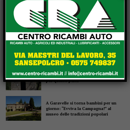
Due anziani, un finto poliziotto e un
inseguimento sulla E45
Pensiline fotovoltaiche sopra i
parcheggi, Minciotti (Pd):
“Rendiamole obbligatorie”
La campana che non suona, e proprio
per questo parla
A Garavelle si torna bambini per un
giorno: “Evviva la Campagna!” al
museo delle tradizioni popolari