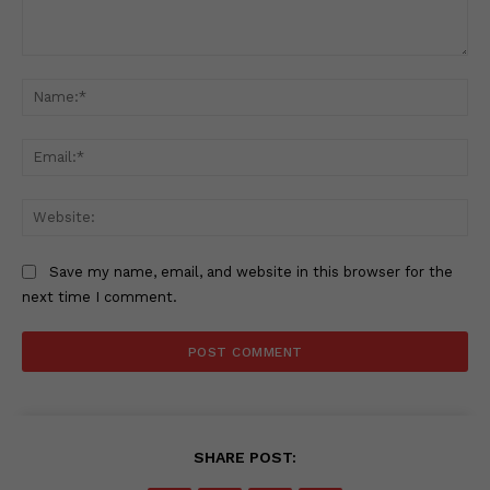
Comment:
Na
Ema
Web
Save my name, email, and website in this browser for the
next time I comment.
SHARE POST: