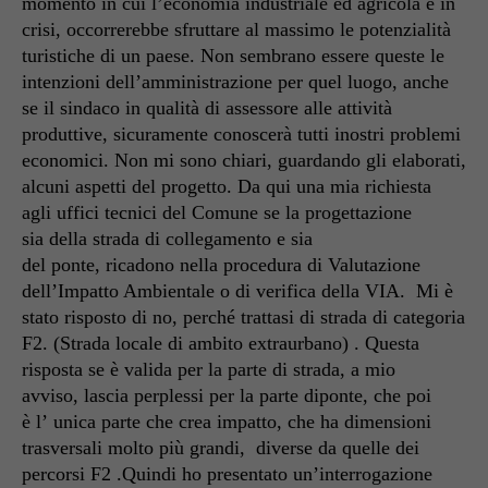
momento in cui l’economia industriale
ed
agricola è in
crisi, occorrerebbe sfruttare al massimo le potenzialità
turistiche di un paese. Non sembrano essere queste le
intenzioni dell’amministrazione
per quel luogo,
anche
se il sindaco
in qualità di
assessore alle attività
pro
duttive, sicuramente conoscerà tutti i
nostri
problemi
economici
.
Non mi sono chiari
,
guardando gli elaborati,
alcuni aspetti del progetto.
Da qui
una mia richiesta
agli
uffici tecnici del Comune
se
la progettazione
sia
della strada
di collegamento e
sia
del
ponte,
ricadono
nella procedura di Valutazione
dell’Impatto Amb
ientale o di verifica della VIA. M
i è
stato risposto di no, perché trattasi di strada di categoria
F2.
(
Strada
locale di ambito extraurbano)
. Questa
risposta
se
è valida per la parte di strada,
a mio
avviso
,
l
ascia perplessi per la parte di
ponte,
che poi
è
l’
unica parte che crea impatto, che ha dimensioni
trasversali molto più grandi
, diverse da quelle dei
percorsi F2 .
Q
uindi ho
presentato
un’
interrogazione