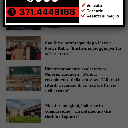
Motociclo senza patente,
assicurazione e revisione scadute da
anni: pizzicato dal Targa System un
70enne
San Sisto sott’acqua dopo i lavori,
Forza Italia: “Basta una pioggia per far
saltare tutto”
Dimensionamento scolastico in
Umbria, sindacati: “Bene il
recepimento della sentenza TAR, ma i
ritardi rischiano di far saltare l’avvio
delle scuole”
Mestieri artigiani, l’allarme in
commissione: “Un patrimonio che
rischia di sparire”