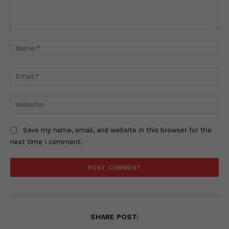
Comment:
Na
Ema
Web
Save my name, email, and website in this browser for the
next time I comment.
SHARE POST: