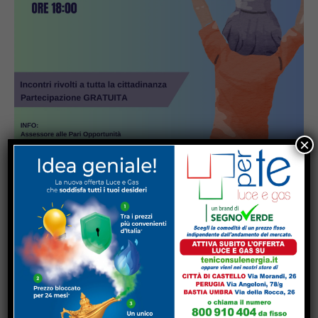
×
Popular
Sansepolcro, arrestata coppia di
truffatori: con loro, in auto, il figlio di 7
anni