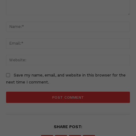
Comment:
Na
Ema
Web
Save my name, email, and website in this browser for the
next time I comment.
SHARE POST: