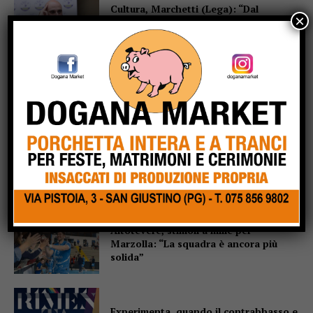
Cultura, Marchetti (Lega): “Dal
×
Governo oltre 13 milioni di euro per
Gubbio, Assisi e Piediluco”
Fiere di San Bartolomeo, la Chianina
torna in gara: al parco Langer la sfida
di 30 giganti bianchi
Casa di Rosa, gli Sbandieratori
scaldano il cuore: il Soroptimist dona
un condizionatore e due buoni spesa
Altotevere, stimoli a mille per
Marzolla: “La squadra è ancora più
solida”
Experimenta, quando il contrabbasso e