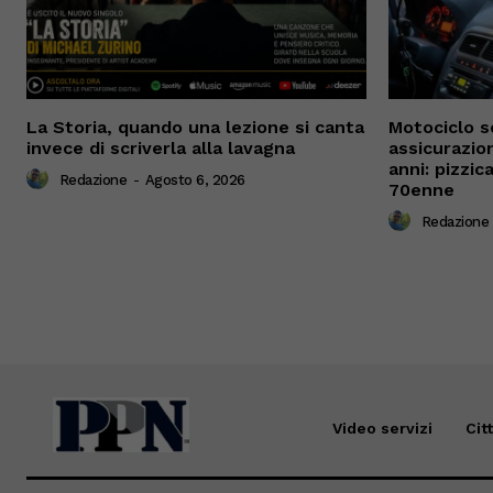
La Storia, quando una lezione si canta
Motociclo s
invece di scriverla alla lavagna
assicurazio
anni: pizzi
Redazione
-
Agosto 6, 2026
70enne
Redazione
Video servizi
Cit