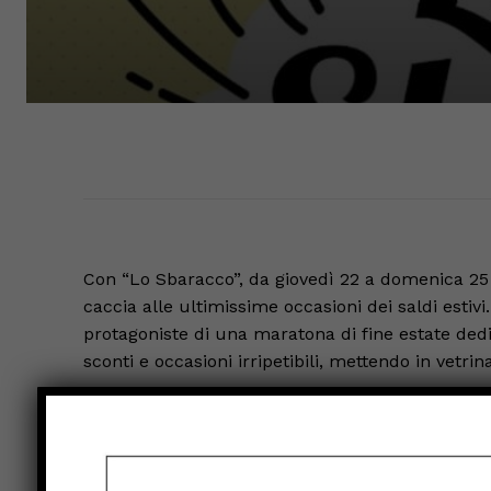
Con “Lo Sbaracco”, da giovedì 22 a domenica 25 a
caccia alle ultimissime occasioni dei saldi estivi
protagoniste di una maratona di fine estate dedic
sconti e occasioni irripetibili, mettendo in vetrin
“La ciliegina sulla torta di un fine settimana ric
Turismo Letizia Guerri – un motivo in più per sc
centro storico, che sarà vivo e accogliente anche 