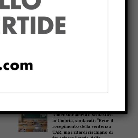
Popular
La Storia, quando una
lezione si canta invece di
scriverla alla lavagna
Motociclo senza patente,
assicurazione e revisione
scadute da anni: pizzicato
dal Targa System un 70enne
San Sisto sott’acqua dopo i
lavori, Forza Italia: “Basta
una pioggia per far saltare
tutto”
Dimensionamento scolastico
in Umbria, sindacati: “Bene il
recepimento della sentenza
TAR, ma i ritardi rischiano di
far saltare l’avvio delle