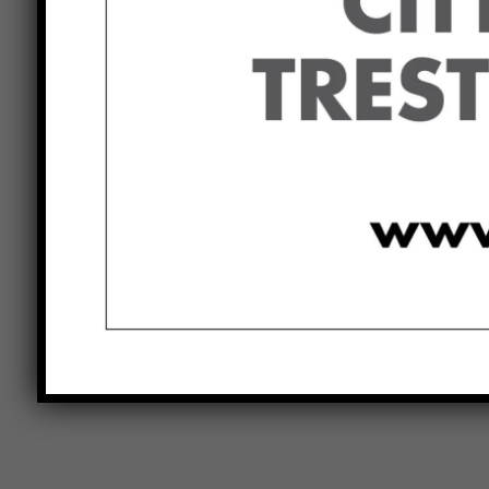
Previous article
ErmGroup Altotevere Volley,
riorganizzato il settore giovanile.
Accordo con la NVBS Sansepolcro per l
C e la under 19