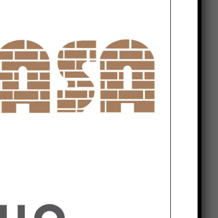
e
n
i
n
an
rà