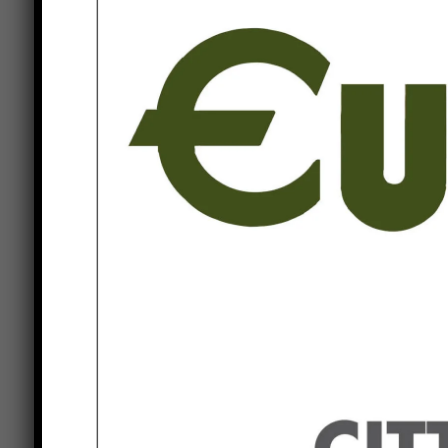
tifernati e turisti avranno l’opportunità di abbin
piazze principali alla visita alla Fiera di San Bar
un periodo di vacanze come questo”. “Al Consorzi
dobbiamo un sentito ringraziamento per la gene
eventi del cartellone di Estate in Città – rimarca
appuntamento, come lo Sbaracco, che è entrato a 
tanti cittadini”.
A evidenziare “lo spirito propositivo dei commer
stagione estiva non hanno fatto mancare il propri
presidente del Consorzio Pro Centro Cristian Br
Bartolomeo e il Finger Food Festival sia ormai co
essere attrattivo anche a fine estate”. “Nei nost
opportunità per gli acquisti: il sottotitolo dell’ini
alla clientela abituale della città e a quanti sog
ghiotta per fare dei veri e propri affari”.