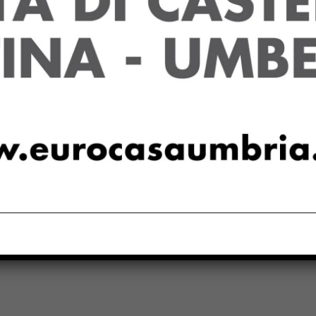
Next article
E45 tratto Promano Città di Castello
temporaneamente chiusa nella notte di
a
giovedì 22 agosto, dalle 21.00 alle 6.30
del giorno successivo per lavori