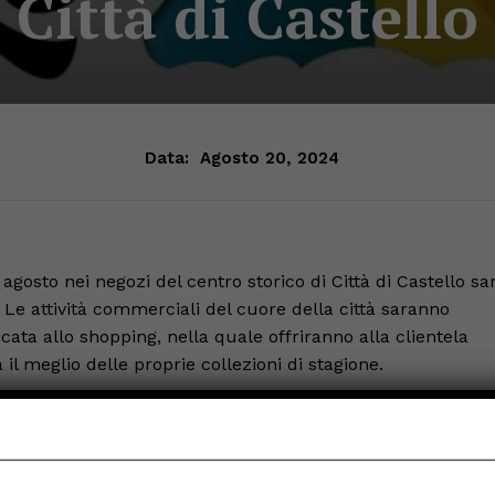
Città di Castello
Data:
Agosto 20, 2024
gosto nei negozi del centro storico di Città di Castello sa
. Le attività commerciali del cuore della città saranno
ata allo shopping, nella quale offriranno alla clientela
a il meglio delle proprie collezioni di stagione.
co di eventi – sottolinea l’assessore al Commercio e al
egliere di trascorrere il proprio tempo libero nel nostro
in questo scorcio finale dell’estate. Per quattro giorni