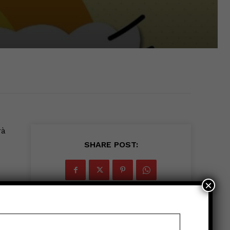
rà
SHARE POST:
×