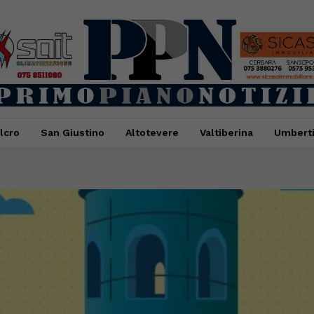
lcro
San Giustino
Altotevere
Valtiberina
Umbert