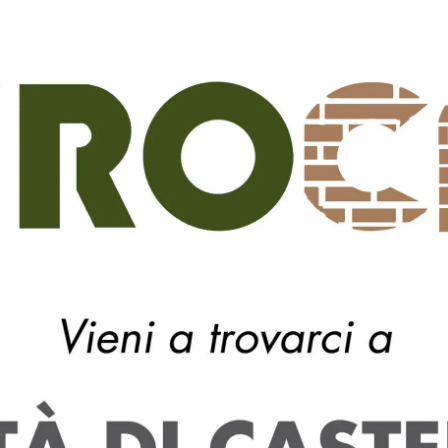
are lo shopping nei negozi che si affacciano sulle vie e sull
tolomeo e al Finger Food Festival. Un’offerta non da tutti, i
o Pro Centro e a tutti i commercianti del centro storico
rosità e l’intraprendenza con cui hanno accompagnato gl
 Guerri – e si sono resi disponibili, ancora una volta, per u
far parte a pieno titolo delle abitudini e delle attese di
cianti del centro storico, che anche in questa caldissima
o contributo alla valorizzazione del cuore della città” è il
aganti, che osserva come “l’abbinamento con la Fiera di S
llaudato e testimoni quanto il cuore della città sappia
ri negozi – preannuncia Braganti – ci saranno tante grandi
ziativa è infatti ‘ il saldo dei saldi’, un modo per far capire
giornano nel territorio in questo periodo che l’occasione sa