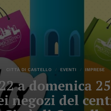
CITTÀ DI CASTELLO
EVENTI
IMPRESE
 22 a domenica 25
i negozi del cent