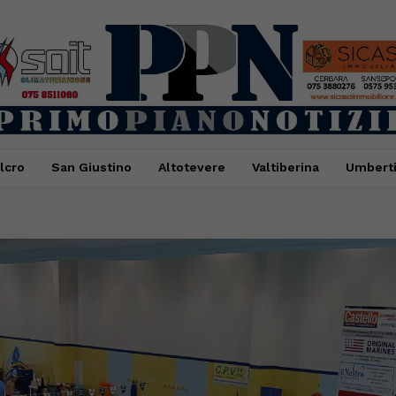
lcro
San Giustino
Altotevere
Valtiberina
Umbert