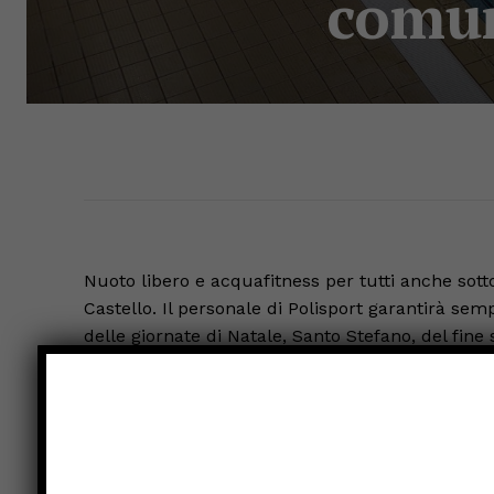
comun
Nuoto libero e acquafitness per tutti anche sotto
Castello. Il personale di Polisport garantirà sem
delle giornate di Natale, Santo Stefano, del fin
dell’Epifania. Fino a domenica 22 dicembre nel
secondo gli orari invernali, sia i corsi della sc
a lunedì 6 gennaio, sia le attività del nuoto lib
delle festività con fasce orarie diverse. La pisc
alle ore 14.00 di lunedì 23, venerdì 27, lunedì 3