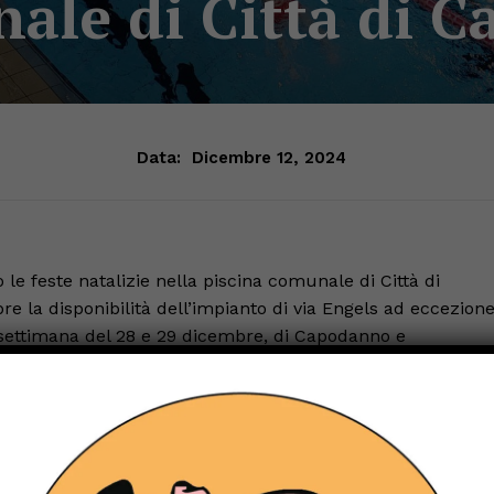
ale di Città di Ca
Data:
Dicembre 12, 2024
 le feste natalizie nella piscina comunale di Città di
pre la disponibilità dell’impianto di via Engels ad eccezion
e settimana del 28 e 29 dicembre, di Capodanno e
le vasche del complesso si svolgeranno regolarmente,
uola di nuoto, che saranno poi sospesi da lunedì 23 dicembr
ero e dell’acquafitness, che proseguiranno anche nel period
ina comunale sarà aperta per il nuoto libero dalle ore 7.00
0 e martedì 31 dicembre, di giovedì 2, venerdì 3, sabato 4