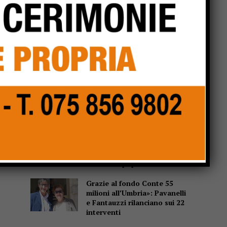
Popular
Pensiline fotovoltaiche sopra
i parcheggi, Minciotti (Pd):
“Rendiamole obbligatorie”
La campana che non suona, e
proprio per questo parla
A Garavelle si torna bambini
per un giorno: “Evviva la
Campagna!” al museo delle
tradizioni popolari
Grazie al fondo Conte 55
milioni all’Umbria»: Pavanelli
e Fantauzzi rilanciano sui 22
interventi