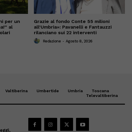
ni per un
Grazie al fondo Conte 55 milioni
a!” al
all’Umbria»: Pavanelli e Fantauzzi
olari
rilanciano sui 22 interventi
Redazione
-
Agosto 8, 2026
Valtiberina
Umbertide
Umbria
Toscana
Televaltiberina
eggi,