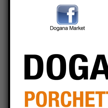
gennaio e nella mattinata di domenica 5 gennaio, 
saranno a disposizione degli utenti lunedì 23 di
(Bike con Benedetta); venerdì 27 dicembre, alle 
Benedetta); lunedì 30 dicembre, alle ore 11.30 (
giovedì 2 gennaio, alle ore 11.30 e alle ore 13.15
con Antonia) e alle ore 13.15 (Bike con Antonia). N
acquafitness dovranno essere effettuate al front
l’app, come avviene abitualmente. Da martedì 7 g
riprenderanno regolarmente, con gli orari invern
prenotate tramite app.
Previous article
Tanti eventi culturali del fine settiman
(12-15 dicembre 2024) a Città di Castell