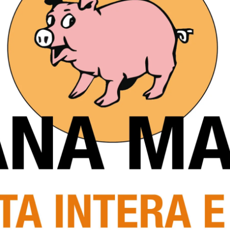
dalle ore 8.30 alle ore 12.30. Le lezioni di acquafitness
cembre, alle ore 11.30 (Gym con Benedetta) e alle ore 13.15
ore 11.30 (Gym con Benedetta) e alle ore 13.15 (Trek con
Gym con Benedetta) e alle ore 13.15 (Gym con Benedetta);
 (Gym con Tiziano), e venerdì 3 gennaio, alle ore 11.30 (Gym
el periodo natalizio le prenotazioni per le attività di
-office dell’impianto (telefono 075.8550785) e non tramite
ennaio tutte le attività della piscina comunale
ali e le lezioni di acquatifness potranno essere di nuovo
Next article
a
Sansepolcro: Conclusi i lavori di
o
riqualificazione a Porta del Castello