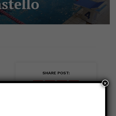
stello
e
SHARE POST:
×
e
o