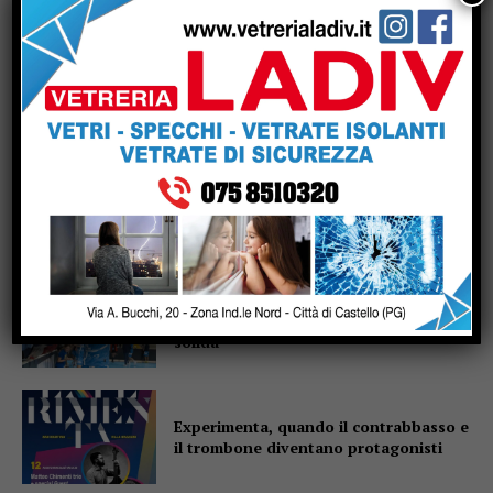
Fiere di San Bartolomeo, la Chianina
torna in gara: al parco Langer la sfida
di 30 giganti bianchi
Casa di Rosa, gli Sbandieratori
scaldano il cuore: il Soroptimist dona
un condizionatore e due buoni spesa
Altotevere, stimoli a mille per
Marzolla: “La squadra è ancora più
solida”
Experimenta, quando il contrabbasso e
il trombone diventano protagonisti