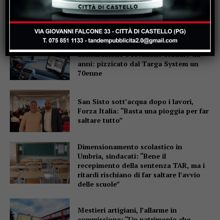
La Storia, quando una lezione si canta
invece di scriverla alla lavagna
Motociclo senza patente,
assicurazione e revisione scadute da
anni: pizzicato dal Targa System un
70enne
San Sisto sott’acqua dopo i lavori,
Forza Italia: “Basta una pioggia per far
saltare tutto”
Dimensionamento scolastico in
Umbria, sindacati: “Bene il
recepimento della sentenza TAR, ma i
ritardi rischiano di far saltare l’avvio
delle scuole”
Mestieri artigiani, l’allarme in
commissione: “Un patrimonio che