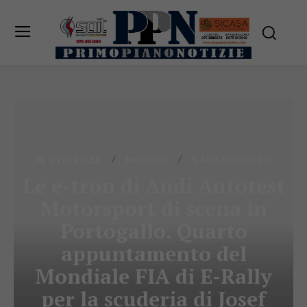
IN EVIDENZA
MOTORI
SANSEPOLCRO
Le e-tron di Audi Autotest
Motorsport di scena in
Portogallo. Quarto
appuntamento del
Mondiale FIA di E-Rally
per la scuderia di Josef