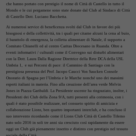
che hanno portato con prestigio il nome di Città di Castello in tutto il
Mondo e le cui pergamene sono state donate dal Club al Sindaco di Città
di Castello Dott. Luciano Bacchetta.
Ai numerosi service di beneficenza svolti dal Club in favore dei più
bisognosi e della collettività, tra i quali per citarne alcuni la cena al buio,
il barattolo di emergenza, la colletta alimentare di Natale, il supporto a
Comitato Chianelli ed al centro Caritas Diocesano in Ruanda. Oltre a
eventi informativi / culturali come il Convegno sui disturbi alimentari
con la Dott. Laura Dalla Ragione Direttrice della Rete DCA della USL
Umbria 1, e sui Percorsi di pace: il Cammino di Santiago con la
prestigiosa presenza del Prof. Jacopo Caucci Von Saucken Console
Onorario di Spagna per l’Umbria e le Marche nonché uno dei massimi
esperti italiani in materia. Fino alla creazione dell’area verde Melvin
Jones in Piazza Garibaldi. La Presidente uscente ha ringraziato, inoltre, i
Presidenti dei Club della Zona 9/A, tutti presenti alla cerimonia, con i
quali è stato possibile realizzare, nel consueto spirito di amicizia e
collaborazione Lions, ben quattro importanti interclub, e ha concluso il
suo intervento ricordando come il Lions Club Città di Castello Tiferno
nato solo 2016 in soli tre anni sia cresciuto così rapidamente da essere
oggi un Club già pienamente inserito e distinto con prestigio nel tessuto
sociale della Città.