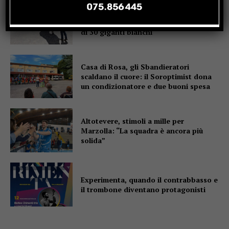
Fiere di San Bartolomeo, la Chianina
torna in gara: al parco Langer la sfida
di 30 giganti bianchi
Casa di Rosa, gli Sbandieratori
scaldano il cuore: il Soroptimist dona
un condizionatore e due buoni spesa
Altotevere, stimoli a mille per
Marzolla: “La squadra è ancora più
solida”
Experimenta, quando il contrabbasso e
il trombone diventano protagonisti