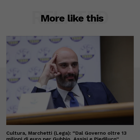
RELATED
More like this
Cultura, Marchetti (Lega): “Dal Governo oltre 13
milioni di euro per Gubbio, Assisi e Piediluco”