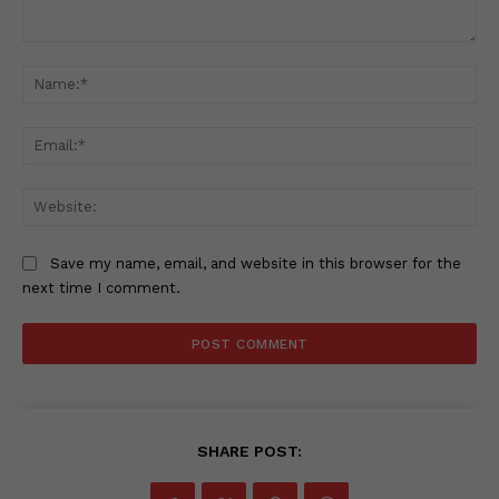
Comment:
Na
Ema
Web
Save my name, email, and website in this browser for the
next time I comment.
SHARE POST: