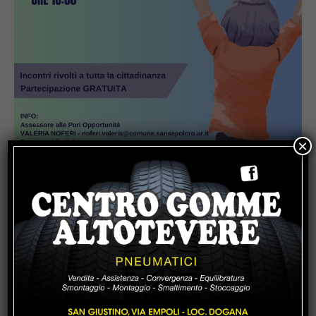
×
Popular
Cultura, Marchetti (Lega): “Dal
Governo oltre 13 milioni di euro per
Gubbio, Assisi e Piediluco”