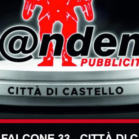
, Bruschi 78,
Cavargini
88, Del Corto 82, Dini 91, Fon
65, Innocenti 92, Mancini 95, Novello 100
Sborzacchi
100, Simeone 82,
Simonucci
72, Soldi 6
licate:
Baldicchi
60,
Braganti
95, Cagnac
 Giorgi 65,
Giorgis
F. 60,
Giorgis
L. 63,
Giuntini
7
li 74, Migliacci 100,
N
ardi 80, Nocchi 70,
Petricci
6
63, Volpi 63,
Zambri
100.
agiotti
, si complimenta con gli studenti e con 
 conseguiti in questo primo, difficile, anno di rifor
ri interni ed esterni.
Davvero meritevoli,
dunque,
ontare
le molte difficoltà
con spirito critico e
con 
ta, una delle principali competenze che la formazio
ontare il nuovo con strumenti adeguati e superare g
i
possiede le abilità e, al tempo stesso, la volontà 