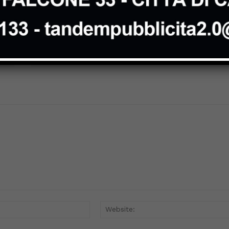
Next article
Passaggio di campana Lions Club Città
di Castello Tiferno
Email:*