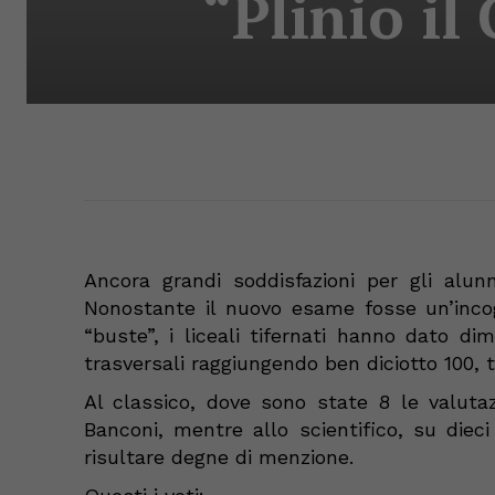
“Plinio il
Ancora grandi soddisfazioni per gli alunn
Nonostante il nuovo esame fosse un’incog
“buste”, i liceali tifernati hanno dato d
trasversali raggiungendo ben
diciotto
100,
Al classico
, dove
sono
state 8 le valuta
Banconi, mentre allo scientifico, su diec
risultare degne di menzione.