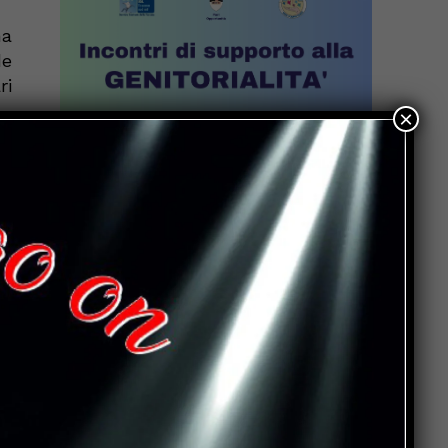
na
e
ri
×
ia
ne
ca
0,
0,
gi
2,
8,