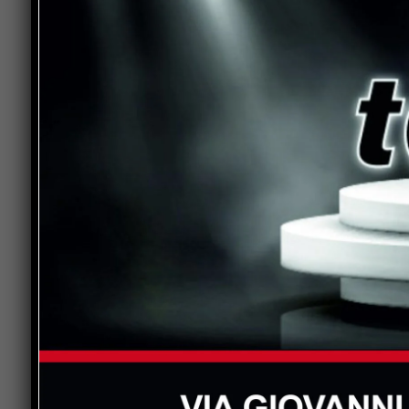
5 C Scientifico:
Bernicchi
71, Bianchini 68
87,
Fortuni
60, Gentili 96,
Giorgis
Lode,
Paolucci
66,
Pieracci
94, Rossi 68,
Tancredi 71.
5 A Scientifico delle Scienze App
60,
Ceccagnoli
81,
Dalmonte
75, Gai 90,
Maestri 90, Mancini 65, Marconi 72, Martinel
Rosati 61, Rossi 60, Serafini 77,
Teobaldelli
Il dirigente scolastico
, Prof.ssa Eva
Bamb
Personale Docente per gli ottimi risultati,
delle prove d’esame, al vaglio di commissa
ragazzi del Plinio, che hanno saputo affr
giusto metodo di studio; del resto è, ques
liceale fornisce agli studenti: saper affr
ostacoli con la maturità e la serenità di ch
metterle in campo.