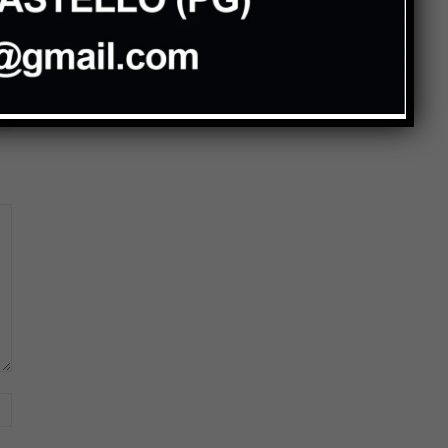
scuole”
Mestieri artigiani, l’allarme in
commissione: “Un patrimonio
che rischia di sparire”
Website: