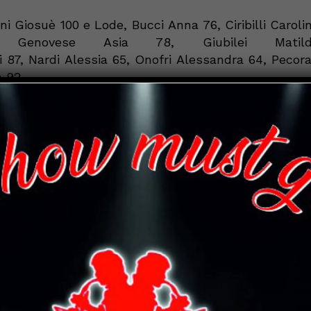
ni Giosuè 100 e Lode,
Bucci
Anna 76,
Ciribilli
Caroli
 Genovese Asia 78, Giubilei Matild
i
87, Nardi Alessia 65, Onofri Alessandra 64, Pecora
a 92.
ni
Diletta 86,
Baldelli
Arianna 63,
Barbetti
Letiz
, Ferranti
Asya
70, Fioroni Edoardo 100, Guerra Ire
rene 70, Massetti Nicol 96,
Pettinari
Frances
 83,
Teleschi
Antonio 82, Valorosi Federico 100.
ri
78, Boriosi 87,
Brighigni
92, Bruschi 83, Castori 8
 88,
Giulietti
90,
Maggini
70,
Mariucci
92,
Marsili
9
li
100 e Lode, Provincia 100, Selvag
lpi 92.
Boldrini
78,
Coltrioli
85, Conti 70, Cuccarini 8
 85,
Mencagli
100, Molino 80, Nutrica 86,
Perioli
7
65,
Tadi
77,
Talbi
75,< /span>
Tofanelli
80,
Varzi
85.