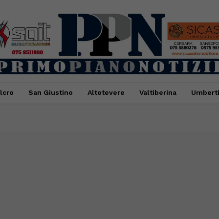
lcro
San Giustino
Altotevere
Valtiberina
Umbert