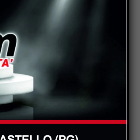
ti
Popular
 e
0,
La Storia, quando una
ci
lezione si canta invece di
scriverla alla lavagna
0,
0,
Motociclo senza patente,
assicurazione e revisione
scadute da anni: pizzicato
dal Targa System un 70enne
il
San Sisto sott’acqua dopo i
ma
lavori, Forza Italia: “Basta
 i
una pioggia per far saltare
il
tutto”
ne
Dimensionamento scolastico
li
in Umbria, sindacati: “Bene il
di
recepimento della sentenza
TAR, ma i ritardi rischiano di
far saltare l’avvio delle