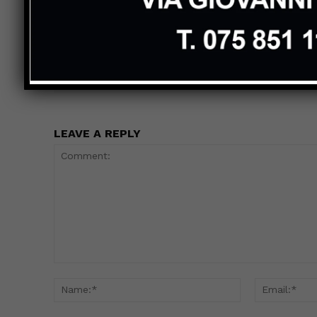
Previous article
Arte San Giustino: un opera del
Pigolotti in Russia, per una mostra
LEAVE A REPLY
Comment:
Name:*