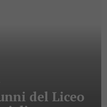
A
unni del Liceo