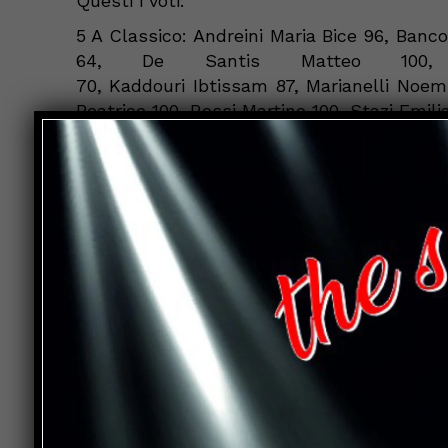
Questi i voti:
5 A Classico:
Andreini
Maria Bice 96, Banco
64, De
Santis
Matteo 100,
70,
Kaddouri
Ibtissam
87,
Marianelli
Noem
Beatrice 100, Rossi Martino 100,
Stazi
Emili
5 B Classico:
Alvisi
Teresa 62,
An
drei
62,
Cameli
Chiara 74,
Ceccagnoli
Davide 84
100,
Iannucci
Martina 65,
Luchetti
I
100,
Sartini
Gregorio 64,
Tarducci
Costanza
5 A Classico:
Anghel
85, Bianchi 71,
Boglia
Celestini 72,
Cioffi
100, Fiori 86, Giannini
Migliorati 80,
Pasqui
83,
Pausel
72,
Sisi
96,
Testadura
100,
Urbanelli
100, Vo
5 B Scientifico: Aquilani 80, Bardi 95,
De
Ritis
70,
GIldoni
94, Ioni 78, Lucarini
Piombini 80, Rubini 92, Rumori 93,
Shafiei