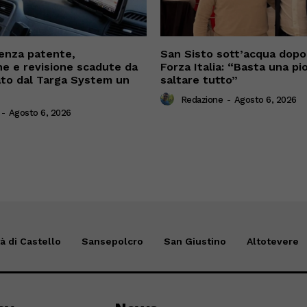
enza patente,
San Sisto sott’acqua dopo i
ne e revisione scadute da
Forza Italia: “Basta una pi
cato dal Targa System un
saltare tutto”
Redazione
-
Agosto 6, 2026
-
Agosto 6, 2026
tà di Castello
Sansepolcro
San Giustino
Altotevere