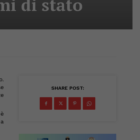
mi di stato
o.
se
SHARE POST:
ze
uè
 a