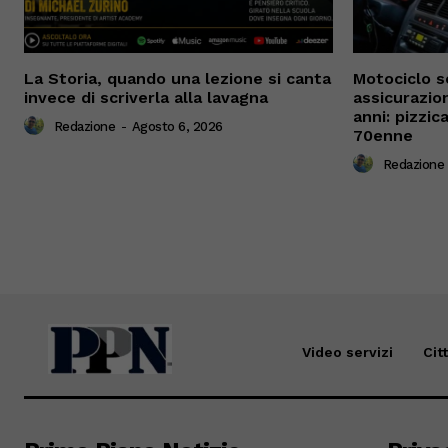
La Storia, quando una lezione si canta
Motociclo s
invece di scriverla alla lavagna
assicurazio
anni: pizzi
Redazione
-
Agosto 6, 2026
70enne
Redazione
Video servizi
Cit