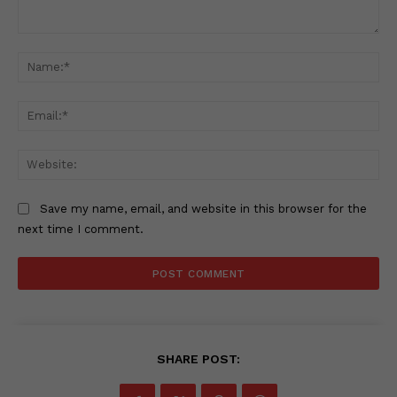
Comment:
Na
Ema
Web
Save my name, email, and website in this browser for the
next time I comment.
SHARE POST: