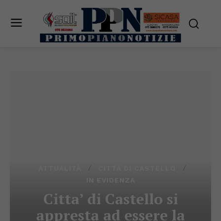
ATTUALITÀ
CITTÀ DI CASTELLO
IN EVIDENZA
Citta’ di Castello si
appresta ad essere la