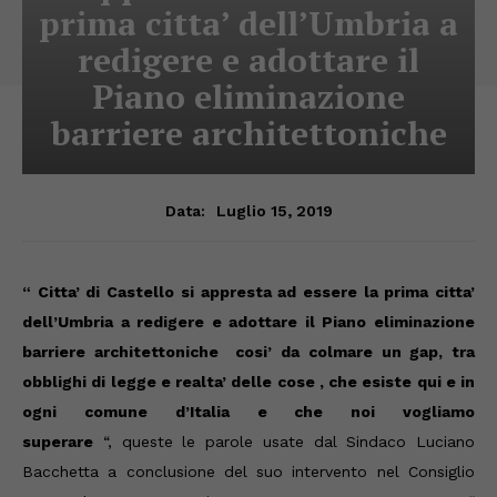
prima citta’ dell’Umbria a
redigere e adottare il
Piano eliminazione
barriere architettoniche
Luglio 15, 2019
Data:
“ Citta’ di Castello si appresta ad essere la prima citta’
dell’Umbria a redigere e adottare il Piano eliminazione
barriere architettoniche cosi’ da colmare un gap, tra
obblighi di legge e realta’ delle cose , che esiste qui e in
ogni comune d’Italia e che noi vogliamo
superare
“
,
queste le parole usate dal Sindaco Luciano
Bacchetta a conclusione del suo intervento nel Consiglio