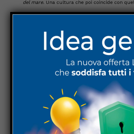
del mare
. Una cultura che poi coincide con quel
A introdurre e presentare questa quinta edizion
docente.
Il
Comune di Perugia
, che ha patrocinato l’eve
che ha portato i saluti del sindaco Andrea Romi
scelta della Sala dei Notari per la cerimonia di
l’assessore «perché proprio in via della Gabbia,
subacquea dell’Umbria, una delle prime d’Italia
Tra gli ospiti autorevoli figura il professor
Gerar
Subacquea e Iperbarica
, che ha consegnato il 
comando del
Gruppo Operativo Subacquei
del
Consoli, a sua volta, ha conferito un riconoscime
Premiati anche
Massimo Scarpati
, inventore d
l’attività in apnea e di quasi 10.000 ore d’imme