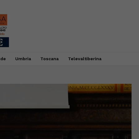
ide
Umbria
Toscana
Televaltiberina