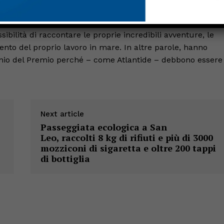
ibilità di raccontare le proprie incredibili avventure, le
mento del proprio lavoro in mare. In altre parole, hanno
monio del Premio perché – come Atlantide – debbono essere
Next article
Passeggiata ecologica a San
Leo, raccolti 8 kg di rifiuti e più di 3000
mozziconi di sigaretta e oltre 200 tappi
di bottiglia