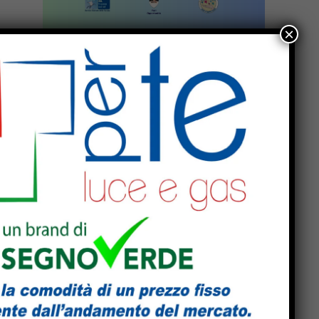
×
,
la