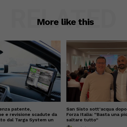
RELATED
More like this
enza patente,
San Sisto sott’acqua dopo i
ne e revisione scadute da
Forza Italia: “Basta una pi
cato dal Targa System un
saltare tutto”