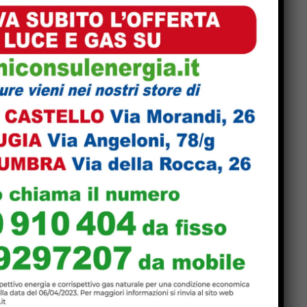
Popular
re
La Storia, quando una
lezione si canta invece di
scriverla alla lavagna
Motociclo senza patente,
assicurazione e revisione
la
scadute da anni: pizzicato
dal Targa System un 70enne
ha
San Sisto sott’acqua dopo i
lavori, Forza Italia: “Basta
una pioggia per far saltare
tutto”
Dimensionamento scolastico
in Umbria, sindacati: “Bene il
recepimento della sentenza
TAR, ma i ritardi rischiano di
far saltare l’avvio delle