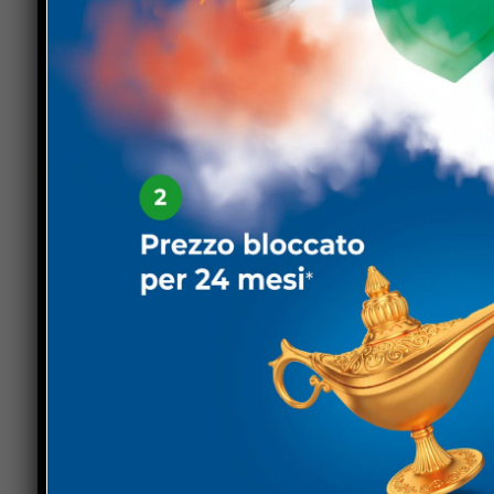
platea con il suono emesso dagli scogli;
Paola 
al
Cern
di Ginevra e giornalista scientifica che, 
Cappellano
, giornalista, regista e autore di doc
300, tra cui diverse serie per la
Rai
sull’esplora
Bandini
che, nel 1989, ha raggiunto il record m
variabile di -111 metri, battendo così due leg
La stessa Bandini ha poi assegnato il premio al
storia locale riminese, alla moglie Patrizia. Al
consegna fatta alla moglie Valeria da Francesco
ricordato l’amico con cui divenne istruttore nei 
Paolo Ferraro
, infine, annunciato come uno dei 
premio al compianto padre
Luigi Ferraro
, Meda
missioni subacquee nel corso della Seconda Gue
della pinna.
Gli ospiti sono stati omaggiati anche dagli
spons