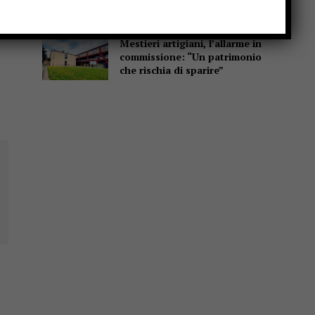
scuole”
Mestieri artigiani, l’allarme in
commissione: “Un patrimonio
che rischia di sparire”