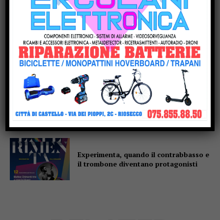
torna in gara: al parco Langer la sfida
di 30 giganti bianchi
Casa di Rosa, gli Sbandieratori
scaldano il cuore: il Soroptimist dona
un condizionatore e due buoni spesa
Altotevere, stimoli a mille per
Marzolla: “La squadra è ancora più
solida”
Experimenta, quando il contrabbasso e
il trombone diventano protagonisti