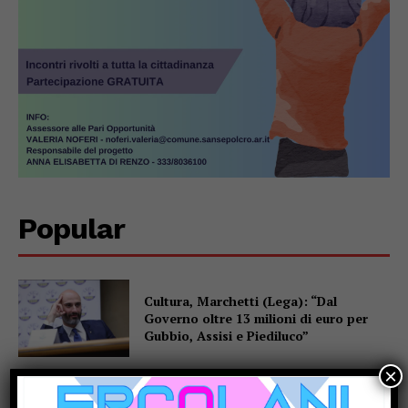
Popular
Cultura, Marchetti (Lega): “Dal
Governo oltre 13 milioni di euro per
Gubbio, Assisi e Piediluco”
×
Fiere di San Bartolomeo, la Chianina