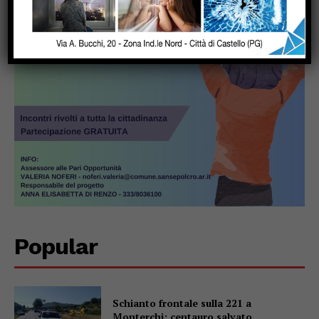
Popular
Schianto frontale sulla 221 a
Monterchi: centauro salvato