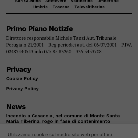
San Giustino
Altotevere
Valtiberina
Umbertide
Umbria
Toscana
Televaltiberina
Primo Piano Notizie
Direttore responsabile Michele Tanzi Aut. Tribunale
Perugia n 21/2001 – Reg periodici aut. del 06/07/2001 – P.IVA
02487440543 info 075 85 83260 – 335 5453708
Privacy
Cookie Policy
Privacy Policy
News
Incendio a Casaccia, nel comune di Monte Santa
Maria Tiberina: rogo in fase di contenimento
ALTOTEVERE
Agosto 5, 2026
Utilizziamo i cookie sul nostro sito web per offrirti